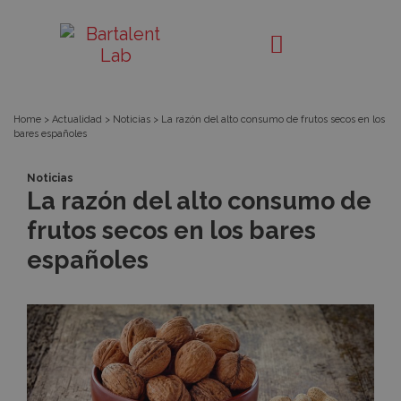
La
Bartalent
Lab
razón
del
Home
>
Actualidad
>
Noticias
>
La razón del alto consumo de frutos secos en los
bares españoles
alto
Noticias
consumo
La razón del alto consumo de
frutos secos en los bares
de
españoles
frutos
secos
en