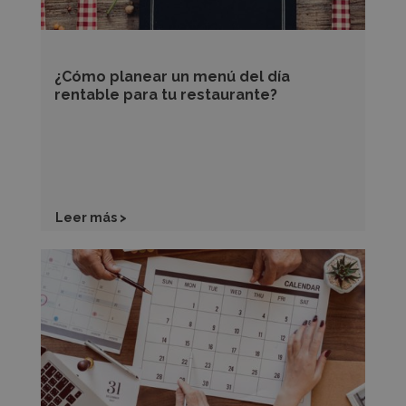
tu
restaurante?
¿Cómo planear un menú del día
rentable para tu restaurante?
Leer más >
¿Cómo
calcular
el
rendimiento
de
tu