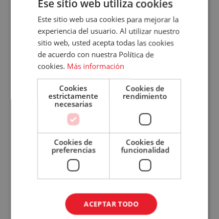
Accece
www.conelmorrofino.com
Ese sitio web utiliza cookies
A
Este sitio web usa cookies para mejorar la
experiencia del usuario. Al utilizar nuestro
Tu
Volver atrás
sitio web, usted acepta todas las cookies
de acuerdo con nuestra Política de
Cuenta
Posts Relacionados
cookies.
Más información
Email
Cookies
Cookies de
estrictamente
rendimiento
Contraseña
necesarias
Cómo
planificar
las
Cookies de
Cookies de
¿Has olvidado tu contraseña?
compras
preferencias
funcionalidad
Recordar
para
sesión
tu
ACCEDER
restaurante
ACEPTAR TODO
¿No