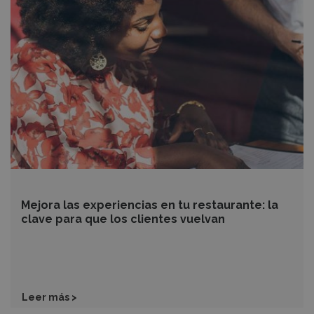
experiencias
en
tu
restaurante:
la
clave
para
que
los
clientes
vuelvan
Mejora las experiencias en tu restaurante: la
clave para que los clientes vuelvan
Leer más >