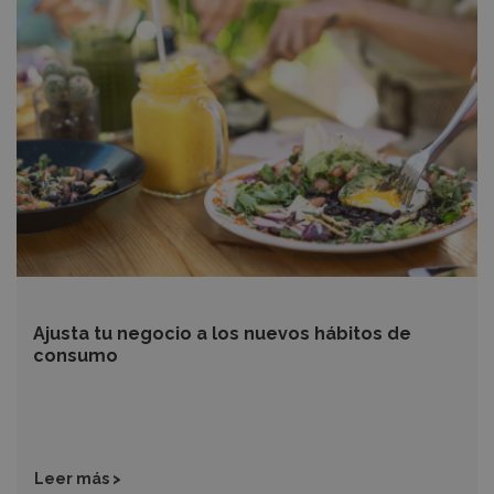
tu
negocio
a
los
nuevos
hábitos
de
consumo
Ajusta tu negocio a los nuevos hábitos de
consumo
Leer más >