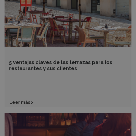
terrazas
para
los
restaurantes
y
sus
clientes
5 ventajas claves de las terrazas para los
restaurantes y sus clientes
Leer más >
6
tips
para