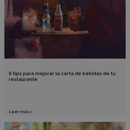
mejorar
la
carta
de
bebidas
de
tu
restaurante
6 tips para mejorar la carta de bebidas de tu
restaurante
Leer más >
Ajusta