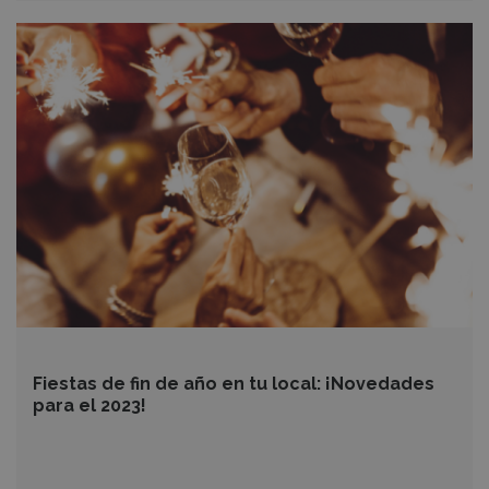
Fiestas
de
fin
de
año
en
tu
local:
¡Novedades
para
el
2023!
Fiestas de fin de año en tu local: ¡Novedades
para el 2023!