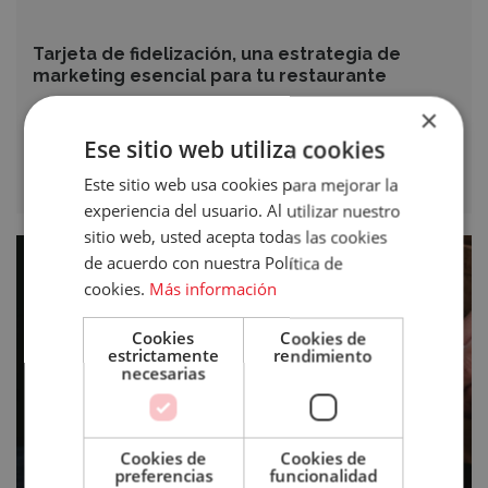
Tarjeta de fidelización, una estrategia de
marketing esencial para tu restaurante
×
Accece
Ese sitio web utiliza cookies
A
Este sitio web usa cookies para mejorar la
Leer más >
experiencia del usuario. Al utilizar nuestro
Tu
sitio web, usted acepta todas las cookies
Cómo
de acuerdo con nuestra Política de
Cuenta
preparar
cookies.
Más información
mi
Email
negocio
Cookies
Cookies de
para
estrictamente
rendimiento
Contraseña
necesarias
una
Inspección
de
Sanidad
Cookies de
Cookies de
¿Has olvidado tu contraseña?
preferencias
funcionalidad