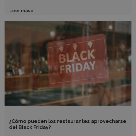
Leer más >
¿Cómo
pueden
los
restaurantes
aprovecharse
del
Black
Friday?
¿Cómo pueden los restaurantes aprovecharse
del Black Friday?