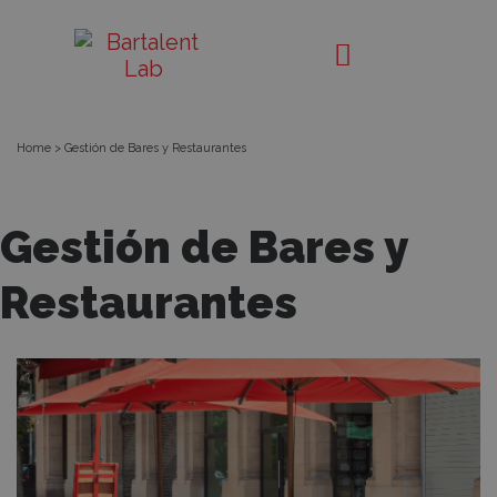
Gestión
Bartalent
Lab
Hostelera:
Gestión
Home
>
Gestión de Bares y Restaurantes
de
Gestión de Bares y
Bares
Restaurantes
y
Restaurantes
5
ventajas
claves
de
las