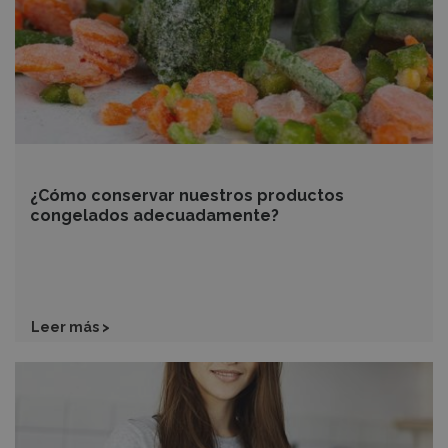
¿Cómo conservar nuestros productos
congelados adecuadamente?
Leer más >
Una
buena
administración,
la