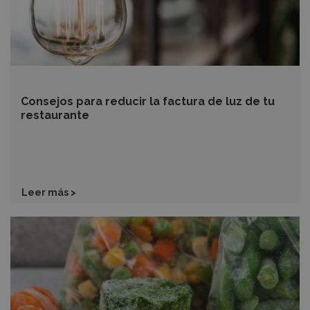
tu
restaurante
Consejos para reducir la factura de luz de tu
restaurante
Leer más >
¿Cómo
conservar
nuestros
productos
congelados
adecuadamente?