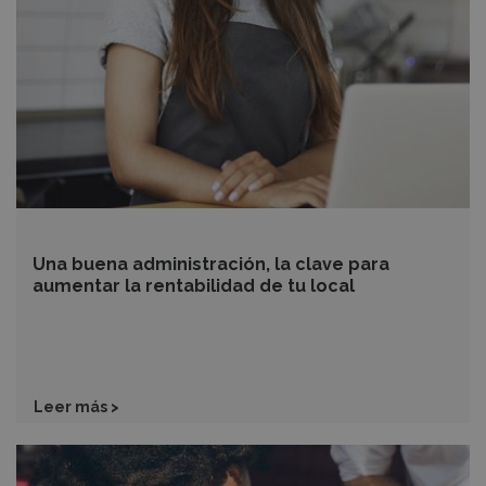
clave
para
aumentar
la
rentabilidad
de
tu
local
Una buena administración, la clave para
aumentar la rentabilidad de tu local
Leer más >
Mejora
las