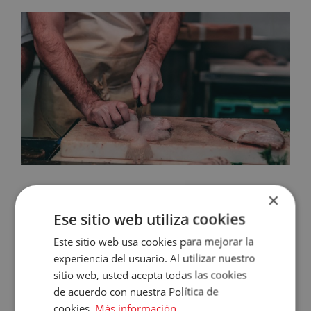
×
Paso 7: Abrir y filetear
Accece
Ese sitio web utiliza cookies
A
Este sitio web usa cookies para mejorar la
Llega el momento, entonces, de filetear. Si
experiencia del usuario. Al utilizar nuestro
no vas a utilizar la cabeza, es el momento de
Tu
sitio web, usted acepta todas las cookies
cortarla limpiamente para poder trabajar
de acuerdo con nuestra Política de
Cuenta
bien.
cookies.
Más información