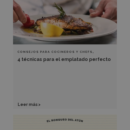
el
emplatado
perfecto
,
CONSEJOS PARA COCINEROS Y CHEFS
TÉCNICAS DE SALA Y BARRA
4 técnicas para el emplatado perfecto
Leer más >
Ronqueo
del