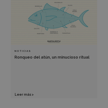
atún,
un
minucioso
ritual
NOTICIAS
Ronqueo del atún, un minucioso ritual
Leer más >