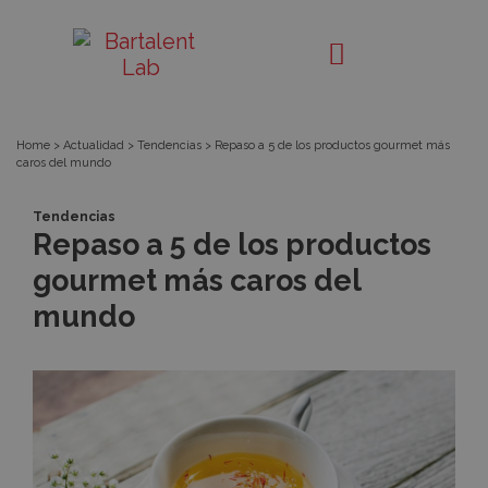
Repaso
Bartalent
Lab
a
5
Home
>
Actualidad
>
Tendencias
>
Repaso a 5 de los productos gourmet más
caros del mundo
de
Tendencias
los
Repaso a 5 de los productos
gourmet más caros del
productos
mundo
gourmet
más
caros