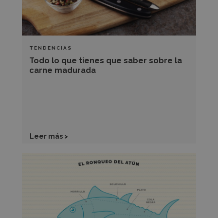
sobre
la
carne
madurada
TENDENCIAS
Todo lo que tienes que saber sobre la
carne madurada
Leer más >
Ronqueo
del
atún,
un
minucioso