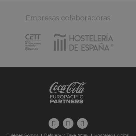
Empresas colaboradoras
Quiénes Somos
Delivery y Take Away
Hostelería digital