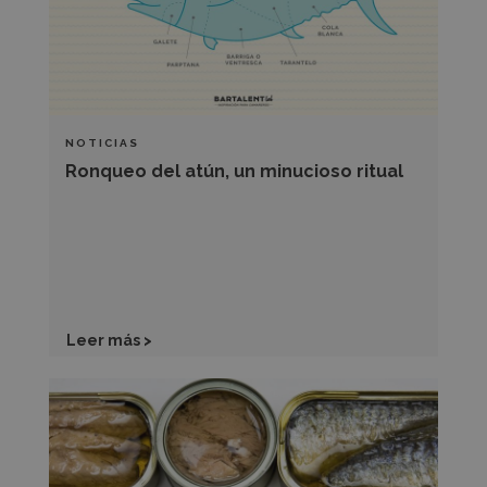
ritual
NOTICIAS
Ronqueo del atún, un minucioso ritual
Leer más >
Los
alimentos
en
conserva,