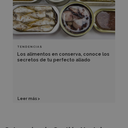
conoce
los
secretos
de
tu
perfecto
TENDENCIAS
aliado
Los alimentos en conserva, conoce los
secretos de tu perfecto aliado
Leer más >
Recursos