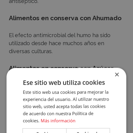
antiséptico.
Alimentos en conserva con
Ahumado
El efecto antimicrobial del humo ha sido
utilizado desde hace muchos años en
diversas culturas.
Alimentos en conserva con
Azúcar
×
Accece
Ese sitio web utiliza cookies
Cocción, azucarado y envasado hermético
A
Este sitio web usa cookies para mejorar la
son las claves de las mermeladas y el
experiencia del usuario. Al utilizar nuestro
almíbar.
Tu
sitio web, usted acepta todas las cookies
de acuerdo con nuestra Política de
Cuenta
Alimentos en conserva con
Enlatado
cookies.
Más información
Email
y embotellado