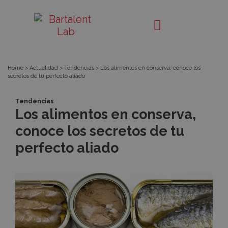
Los
Bartalent
Lab
alimentos
en
Home
>
Actualidad
>
Tendencias
>
Los alimentos en conserva, conoce los
secretos de tu perfecto aliado
conserva,
Tendencias
conoce
Los alimentos en conserva,
conoce los secretos de tu
los
perfecto aliado
secretos
de
tu