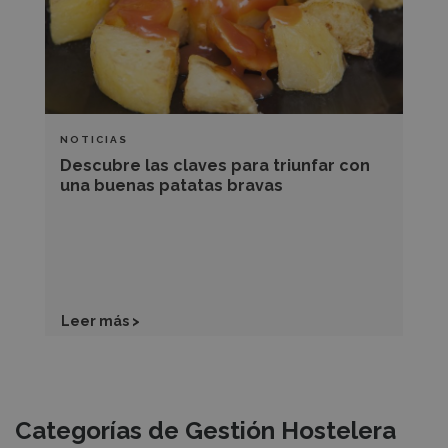
con
una
buenas
patatas
bravas
NOTICIAS
Descubre las claves para triunfar con
una buenas patatas bravas
Leer más >
Recursos
Categorías de Gestión Hostelera