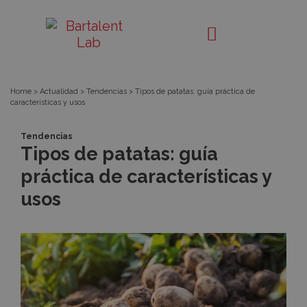
Tipos
Bartalent
Lab
de
patatas:
Home
>
Actualidad
>
Tendencias
>
Tipos de patatas: guía práctica de
características y usos
guía
Tendencias
práctica
Tipos de patatas: guía
práctica de características y
de
usos
características
y
usos