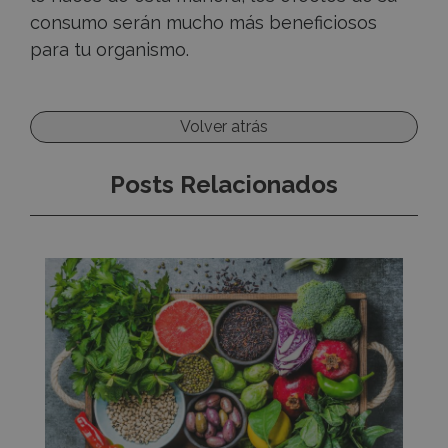
consumo serán mucho más beneficiosos
para tu organismo.
Volver atrás
Posts Relacionados
Conoce
la
diferencia
entre
frutas
y
verduras