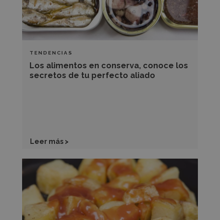
secretos
de
tu
perfecto
TENDENCIAS
aliado
Los alimentos en conserva, conoce los
secretos de tu perfecto aliado
Leer más >
Descubre
las
claves
para
triunfar