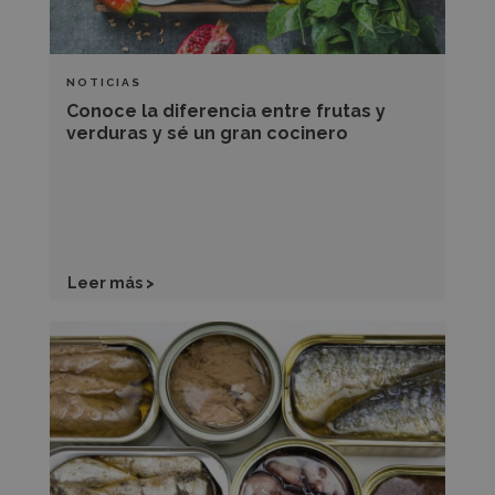
y
sé
un
NOTICIAS
gran
Conoce la diferencia entre frutas y
cocinero
verduras y sé un gran cocinero
Leer más >
Los
alimentos
en
conserva,
conoce
los