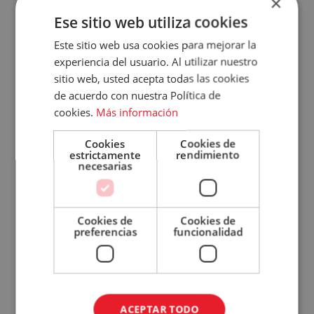
×
sabor con un poco de mayonesa, de
Accece
Ese sitio web utiliza cookies
mostaza o de curry.
A
Este sitio web usa cookies para mejorar la
experiencia del usuario. Al utilizar nuestro
Tu
sitio web, usted acepta todas las cookies
de acuerdo con nuestra Política de
Cuenta
cookies.
Más información
Email
Cookies
Cookies de
estrictamente
rendimiento
Contraseña
necesarias
G
uiso de Patatas
Cookies de
Cookies de
¿Has olvidado tu contraseña?
preferencias
funcionalidad
Es el típico estofado y puede ir desde un
Recordar
sesión
guiso con de lentejas y patatas de
acompañamiento, hasta uno al que le añadas
ACCEDER
carne. De hecho, seguro que has probado
ACEPTAR TODO