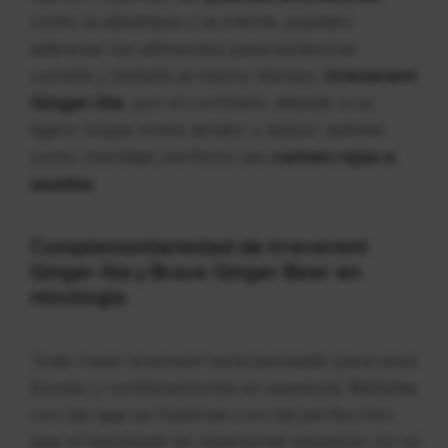
como la albahaca o la menta, pueden
aderezar los alimentos para potenciar
comida y bebida al mismo tiempo.
Irreverent
Ginger Ale
, por el contrario, debido a su
ligero toque entre acidez y dulzor, admite
como maridaje perfecto las
carnes rojas o
asadas
.
Complementariedad de Irreverent
Ginger Ale y Brave Ginger Beer en
mixología
Todo mixer premium está pensado para unos
licores y combinaciones en especial. Bebidas
con las que se fusionan con tal perfección
que el resultado es realmente exquisito. En el