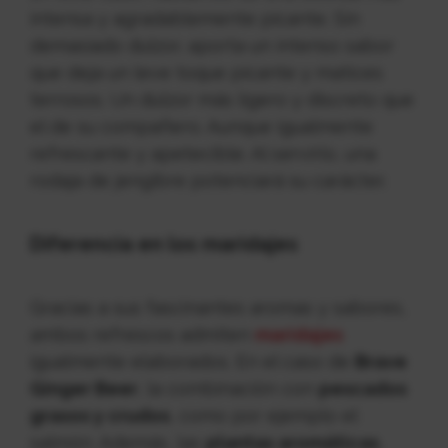
intensa y agradablemente picante. Sin
demasiado dulzor, aporta un intenso sabor
que deja un leve toque picante y matices
terrosos. Un dulzor más ligero y discreto que
el de su compañero. Aunque igualmente
refrescante y apetecible. Al servirlo, una
rodaja de jengibre potenciará su carácter.
Diferencia en los maridajes
Gracias a sus fascinantes aromas y sabores,
ambos refrescos admiten
maridajes
igualmente elaborados. En el caso de
Brave
Ginger Beer
, la combinación con
pescados
grasos y crudos
, como por ejemplo el
salmón. Además, las
plantas aromáticas
,