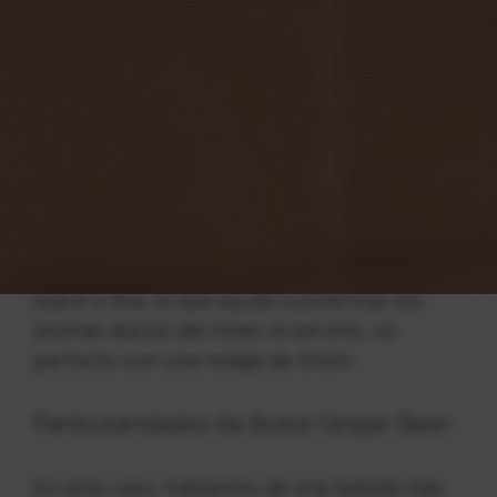
Particularidades de Irreverent Ginger
Ale
Es un mixer que mezcla aromas especiados y
cítricos. Es refrescante y aporta un ligero
sabor dulzón, equilibrado a la perfección con
la acidez propia del limón y el destello
picante del jengibre. Además, la burbuja es
suave y fina, lo que ayuda a potenciar los
aromas dulces del mixer. Al servirlo, va
perfecto con una rodaja de limón.
Particularidades de Brave Ginger Beer
En este caso, hablamos de una bebida más