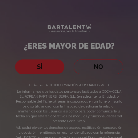
Brave
Bartalent
Lab
Ginger
Beer
¿ERES MAYOR DE EDAD?
e
¿ERES
Irreverent
MAYOR
SÍ
NO
DE
Ginger
CLÁUSULA DE INFORMACIÓN A USUARIOS WEB
EDAD?
Le informamos que los datos personales facilitados a COCA-COLA
Ale:
EUROPEAN PARTNERS IBERIA, S.L. (en adelante, la Entidad, o
Responsable del Fichero), serán incorporados en un fichero inscrito
bajo su titularidad, con la finalidad de gestionar la relación
Brave Ginger Beer e
diferencias
mantenida con los usuarios, así como para poder comunicarle la
fecha en que estarán operativos los módulos y funcionalidades del
Irreverent Ginger Ale:
presente Portal Web.
y
diferencias y
Vd. podrá ejercer los derechos de acceso, rectificación, cancelación
u oposición, remitiendo un escrito identificado con la referencia
(ref., DATOS), al que acompañe fotocopia del Documento Nacional