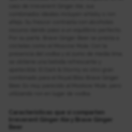
caso de Irreverent Ginger Ale, sus
combinados ideales incluyen whisky o ron
añejo. Su frescor contrasta con alcoholes
oscuros dando paso a un equilibrio perfecto.
Por su parte, Brave Ginger Beer se presta a
cócteles como el Moscow Mule. Con la
presencia del vodka y el zumo de media lima,
se obtiene una bebida refrescante y
apetecible. El Dark & Stormy es otro gran
combinado para el Royal Bliss Brave Ginger
Beer. Es muy parecido al Moskow Mule, pero
utilizando ron en lugar de vodka.
Características que sí comparten
Irreverent Ginger Ale y Brave Ginger
Beer