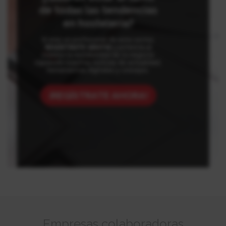
de todas las tendencias
en hostelería?
Si eres un profesional de este sector,
REGÍSTRATE GRATIS
y potencia al
máximo la rentabilidad de tu negocio
siguiendo nuestras noticias de actualidad,
herramientas digitales y consejos.
¡REGÍSTRATE AHORA!
Empresas colaboradoras