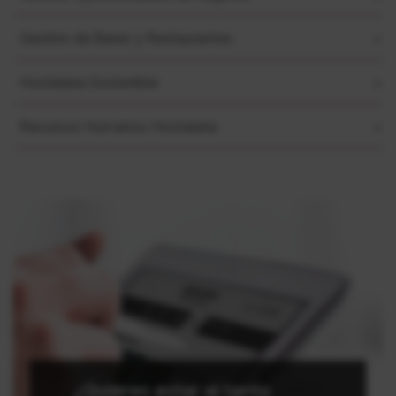
Gestión de Bares y Restaurantes
Hostelería Sostenible
Recursos Humanos Hostelería
¿Quieres estar al tanto