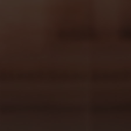
bebidas como ginger beer o ginger ale, el
sabor que asocias no te resulta muy
parecido, ¿verdad? A continuación, nos
sumergimos en las bondades de estos dos
mixers premium para explicarte las
diferencias que todo mixólogo ha de
conocer. ¡Sigue leyendo!
Diferencias de sabor y carácter
El carácter de ambos mixers queda reflejado
en su propio nombre. Irreverent Ginger Ale:
descarado y arriesgado
. Brave Ginger Beer:
valiente y atrevido
. Notarás que la
intensidad del jengibre está más acentuada
en el segundo.