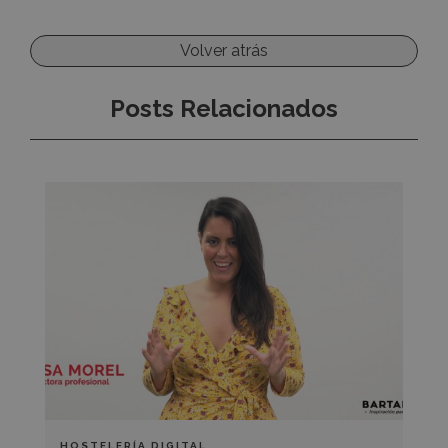
Volver atrás
Posts Relacionados
Copywriting
gastronómico
2
:
técnicas
de
storytelling
HOSTELERÍA DIGITAL