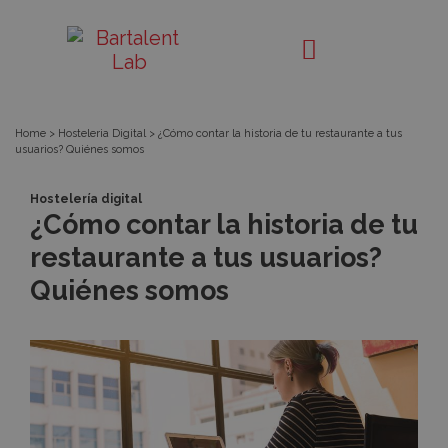
¿Cómo
Bartalent
Lab
contar
la
Home
>
Hosteleria Digital
>
¿Cómo contar la historia de tu restaurante a tus
usuarios? Quiénes somos
historia
Hostelería digital
de
¿Cómo contar la historia de tu
restaurante a tus usuarios?
tu
Quiénes somos
restaurante
a
tus