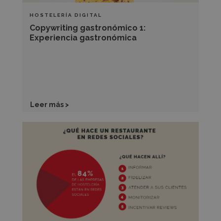
HOSTELERÍA DIGITAL
Copywriting gastronómico 1:
Experiencia gastronómica
Leer más >
Pasos
para
construir
tu
imagen
de
marca