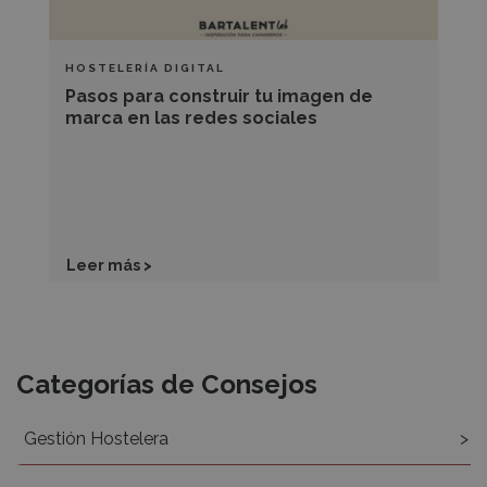
en
las
redes
HOSTELERÍA DIGITAL
sociales
Pasos para construir tu imagen de
marca en las redes sociales
Leer más >
Recursos
Categorías de Consejos
Gestión Hostelera