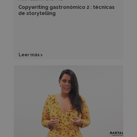
Copywriting gastronómico 2 : técnicas
de storytelling
Leer más >
Copywriting
gastronómico
1:
Experiencia
gastronómica