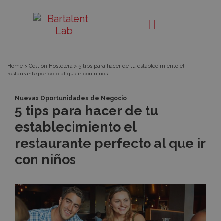
5
Bartalent
Lab
tips
para
Home
>
Gestión Hostelera
>
5 tips para hacer de tu establecimiento el
restaurante perfecto al que ir con niños
hacer
Nuevas Oportunidades de Negocio
de
5 tips para hacer de tu
establecimiento el
tu
restaurante perfecto al que ir
establecimiento
con niños
el
restaurante