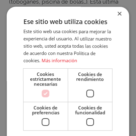
(toboganes, piscina de bolas…). Esta última
opción, sin embargo, conlleva un importante
×
desembolso y dedicar una importante parte
Accece
Ese sitio web utiliza cookies
física del negocio.
A
Este sitio web usa cookies para mejorar la
experiencia del usuario. Al utilizar nuestro
La ventaja principal de estas actividades es
Tu
sitio web, usted acepta todas las cookies
entretener y divertir a los pequeños; pero
de acuerdo con nuestra Política de
Cuenta
conviene recordar que son al mismo tiempo
cookies.
Más información
Email
un respiro para los padres, que pueden
Cookies
Cookies de
disfrutar mejor de su comida mientras los
estrictamente
rendimiento
niños juegan.
Contraseña
necesarias
4. Asegúrate de que el equipo de
Cookies de
Cookies de
sala sabe cómo actuar
¿Has olvidado tu contraseña?
preferencias
funcionalidad
Recordar
sesión
Los
conocimientos sobre protocolo y
ACCEDER