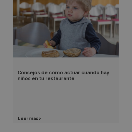
cómo
actuar
cuando
hay
niños
en
tu
restaurante
Consejos de cómo actuar cuando hay
niños en tu restaurante
Leer más >