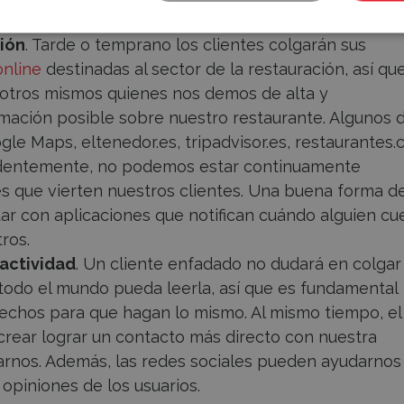
ción
. Tarde o temprano los clientes colgarán sus
online
destinadas al sector de la restauración, así qu
otros mismos quienes nos demos de alta y
mación posible sobre nuestro restaurante. Algunos 
le Maps, eltenedor.es, tripadvisor.es, restaurantes
identemente, no podemos estar continuamente
s que vierten nuestros clientes. Una buena forma d
ar con aplicaciones que notifican cuándo alguien cu
ros.
ractividad
. Un cliente enfadado no dudará en colgar
todo el mundo pueda leerla, así que es fundamental
sfechos para que hagan lo mismo. Al mismo tiempo, el
 crear lograr un contacto más directo con nuestra
rnos. Además, las redes sociales pueden ayudarnos
 opiniones de los usuarios.