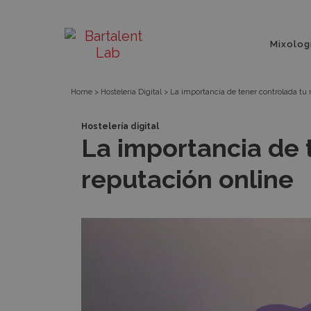
La
Bartalent
Menú
importancia
Mixolog
principa
Lab
de
Home
>
Hosteleria Digital
>
La importancia de tener controlada tu 
tener
Hostelería digital
La importancia de 
controlada
reputación online
tu
reputación
online