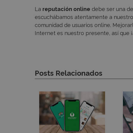
La
reputación online
debe ser una de 
escuchábamos atentamente a nuestros
comunidad de usuarios online. Mejorar
Internet es nuestro presente, así que 
Posts Relacionados
Top
¿Qu
3
deb
plataformas
incl
online
la
para
we