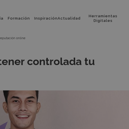
Herramientas
ía
Formación
Inspiración
Actualidad
l
Digitales
reputación online
tener controlada tu