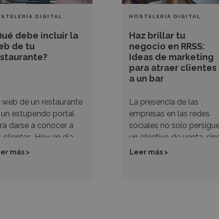
RRSS:
Ideas
STELERÍA DIGITAL
HOSTELERÍA DIGITAL
taurante?
de
ué debe incluir la
Haz brillar tu
marketing
eb de tu
negocio en RRSS:
para
estaurante?
Ideas de marketing
para atraer clientes
atraer
a un bar
clientes
a
 web de un restaurante
La presencia de las
un
 un estupendo portal
empresas en las redes
bar
ra darse a conocer a
sociales no solo persigu
s clientes. Hoy en día,
un objetivo de venta, sin
s consumidores quieren
también la creación de
er más >
Leer más >
obar sitios nuevos,
una imagen de marca
midas diferentes y vivir
sólida y cercana al
periencias únicas.
consumidor. Aquí te
ando quieren ir a
indicamos una serie de
mer o a cenar fuera,
acciones de marketing