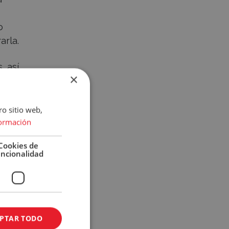
o
arla.
, así
×
 qué
ad,
ro sitio web,
ormación
Cookies de
uncionalidad
PTAR TODO