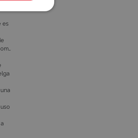
e es
de
.com…
e
elga
 una
 uso
 a