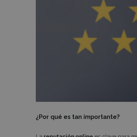
¿Por qué es tan importante?
La
reputación online
es clave para m