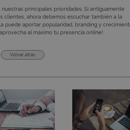
nuestras principales prioridades. Si antiguamente
 clientes, ahora debemos escuchar también a la
la puede aportar popularidad, branding y crecimient
¡aprovecha al máximo tu presencia online!
Volver atrás
é
Haz
e
brillar
uir
tu
negocio
b
en