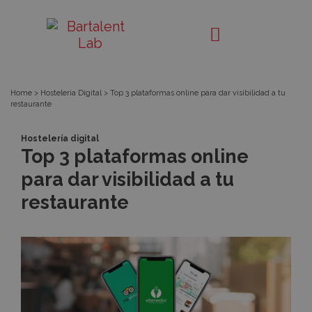
Top
Bartalent
Lab
3
plataformas
Home
>
Hosteleria Digital
>
Top 3 plataformas online para dar visibilidad a tu
restaurante
online
Hostelería digital
para
Top 3 plataformas online
para dar visibilidad a tu
dar
restaurante
visibilidad
a
tu