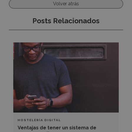
Volver atrás
Posts Relacionados
Ventajas
de
tener
un
sistema
de
reservas
online
HOSTELERÍA DIGITAL
Ventajas de tener un sistema de