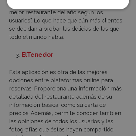
restaurante una recomendación como “el
mejor restaurante del año según los
usuarios”. Lo que hace que aún más clientes
se decidan a probar las delicias de las que
todo el mundo habla.
ElTenedor
Esta aplicación es otra de las mejores
opciones entre plataformas online para
reservas. Proporciona una información más
detallada del restaurante además de su
información básica, como su carta de
precios. Además, permite conocer también
las opiniones de todos los usuarios y las
fotografías que éstos hayan compartido.