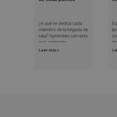
¿A qué se dedica cada
Eq
miembro de la brigada de
je
sala? Apréndelo con esta
co
guía completa.
de
fu
Leer más >
Le
to
co
or
co
ba
te
fu
de
br
tr