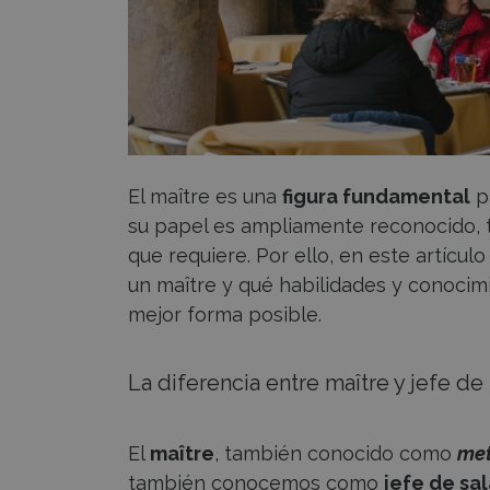
El maître es una
figura fundamental
p
su papel es ampliamente reconocido, t
que requiere. Por ello, en este artícu
un maître y qué habilidades y conoci
mejor forma posible.
La diferencia entre maître y jefe de 
El
maître
, también conocido como
met
también conocemos como
jefe de sa