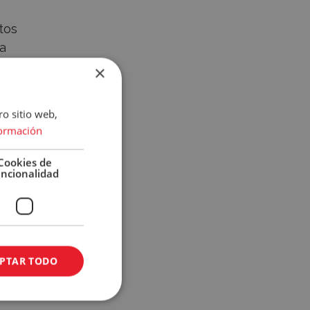
tos
a
e
×
ro sitio web,
ormación
Cookies de
r a
uncionalidad
 de
PTAR TODO
uelas