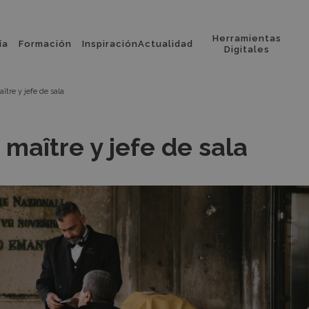
Herramientas
ía
Formación
Inspiración
Actualidad
l
Digitales
ître y jefe de sala
 maître y jefe de sala