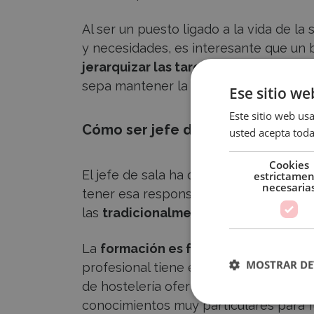
Al ser un puesto ligado a la vida de l
y necesidades, es interesante que un
jerarquizar las tareas
. El ritmo de la 
sepa mantener la mente fría.
Ese sitio we
Este sitio web usa
Cómo ser jefe de sala o maître
usted acepta toda
Cookies
El jefe de sala ha de haber adquirido 
estrictame
necesaria
tener esa responsabilidad. De hecho, d
las
tradicionalmente más profesiona
La
formación es fundamental
en la t
MOSTRAR DE
profesional tiene estudios especializa
de hostelería ofertan esta especializa
conocimientos muy particulares para 