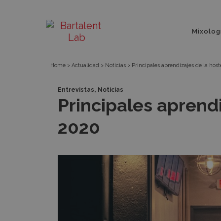
Principales
Bartalent
Menú
aprendizajes
Mixolog
principa
Lab
de
Home
>
Actualidad
>
Noticias
>
Principales aprendizajes de la host
la
,
Entrevistas
Noticias
Principales aprendi
hostelería
2020
en
2020