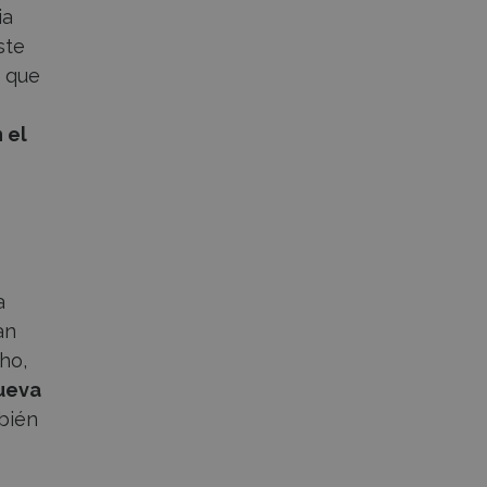
ia
ste
s que
 el
a
an
ho,
ueva
bién