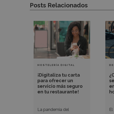
Posts Relacionados
¡Digitaliza
¿C
tu
acti
carta
el
para
serv
ofrecer
de
un
deli
servicio
en
HOSTELERÍA DIGITAL
DE
más
tu
¡Digitaliza tu carta
¿
seguro
neg
para ofrecer un
se
en
hos
servicio más seguro
e
en tu restaurante!
h
tu
restaurante!
La pandemia del
El