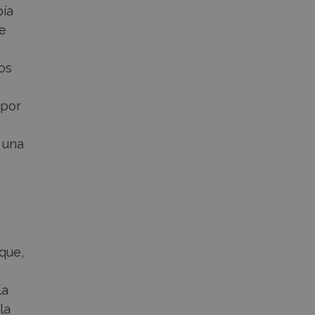
bía
e
tos
 por
o una
que,
la
la