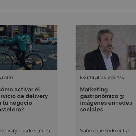
ómo
Marketing
var
gastronómico
3:
icio
imágenes
en
very
redes
sociales
LIVERY
HOSTELERÍA DIGITAL
Cómo activar el
Marketing
ocio
rvicio de delivery
gastronómico 3:
telero?
n tu negocio
imágenes en redes
ostelero?
sociales
 delivery puede ser una
Sabes que todo entra