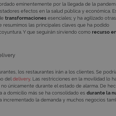
cordado eminentemente por la llegada de la pandem
astadores efectos en la salud pública y económica. E
de
transformaciones
esenciales; y ha agilizado otra
te resumimos las principales claves que ha podido
il coyuntura. Y que seguirán sirviendo como
recurso en
elivery
urantes, los restaurantes irán a los clientes. Se podrí
ño del
delivery
. Las restricciones en la movilidad lo h
 no únicamente durante el estado de alarma. De hec
da a domicilio más se ha consolidado es
durante la n
 ha incrementado la demanda y muchos negocios tam