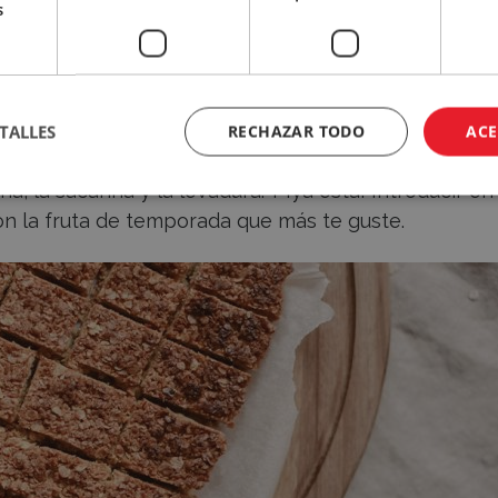
s
 avena
íquida
 los bizcochos, es precalentar el horno a 180ºC.
TALLES
RECHAZAR TODO
ACE
ol batimos los huevos e incorporamos los yogures. 
, la sacarina y la levadura. Y ¡ya está! Introducir en 
n la fruta de temporada que más te guste.