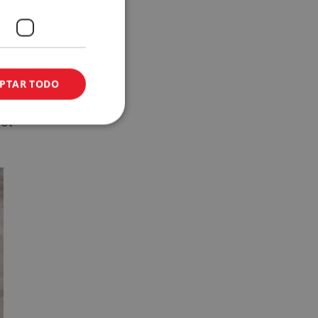
PTAR TODO
Una
el