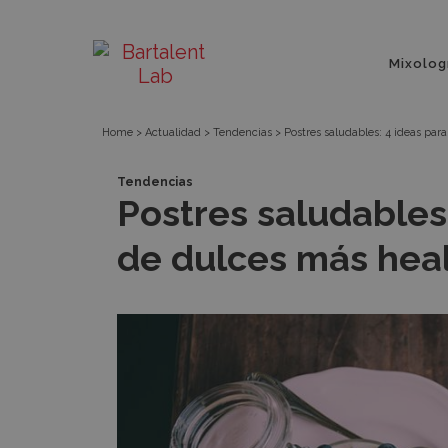
Postres
Bartalent
Menú
saludables:
Mixolog
principa
Lab
4
Home
>
Actualidad
>
Tendencias
>
Postres saludables: 4 ideas par
ideas
Tendencias
Postres saludables:
para
de dulces más hea
hacer
tu
carta
de