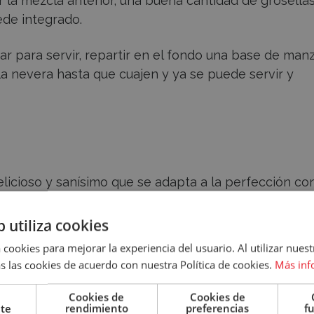
la mezcla anterior, una buena cantidad de grosellas
ede integrado.
zar para servir, repartir en el fondo una base de man
n la nevera hasta que cuajen y ya se puede servir y
licioso y sanísimo que se adapta a la perfección con
 es ideal para las temporadas de otoño e invierno.
b utiliza cookies
o de avena
 cookies para mejorar la experiencia del usuario. Al utilizar nuest
s las cookies de acuerdo con nuestra Política de cookies.
Más inf
Cookies de
Cookies de
nte
rendimiento
preferencias
f