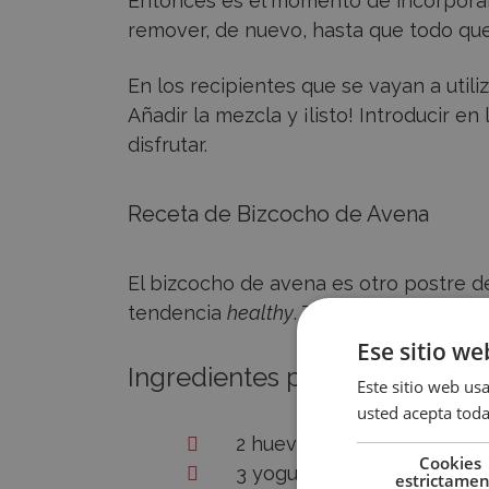
Entonces es el momento de incorporar 
remover, de nuevo, hasta que todo qu
En los recipientes que se vayan a utili
Añadir la mezcla y ¡listo! Introducir e
disfrutar.
Receta de Bizcocho de Avena
El bizcocho de avena es otro postre de
tendencia
healthy
. Tiene mucha fibra y
Ese sitio we
Ingredientes para el bizcoch
Este sitio web usa
usted acepta toda
2 huevos
Cookies
3 yogures desnatados 0%
estrictame