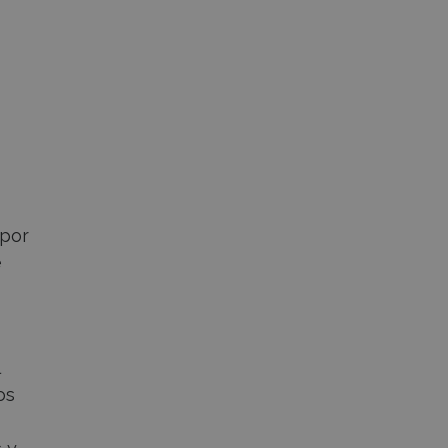
 por
e
os