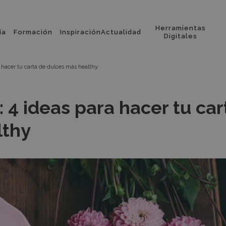
Herramientas
ía
Formación
Inspiración
Actualidad
l
Digitales
a hacer tu carta de dulces más healthy
 4 ideas para hacer tu car
lthy