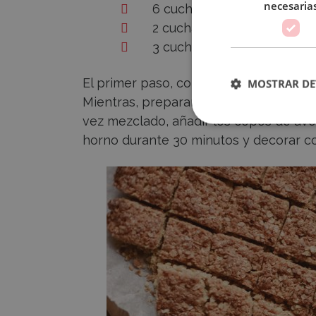
necesaria
6 cucharadas de copos de
2 cucharadas de sacarina l
3 cucharadas de levadura
El primer paso, como con la mayoría de
MOSTRAR DE
Mientras, preparamos la masa. En un b
vez mezclado, añadir los copos de avena
horno durante 30 minutos y decorar co