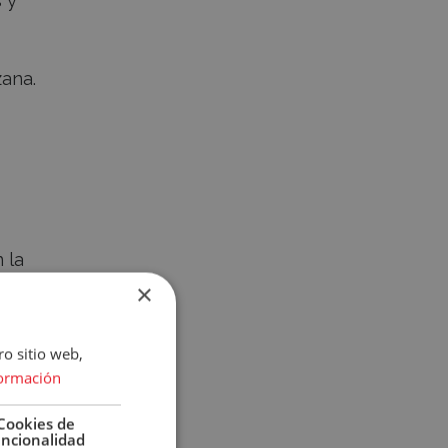
 y
zana.
 la
×
ro sitio web,
ormación
Cookies de
uncionalidad