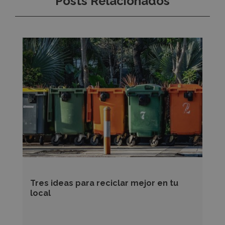
Posts Relacionados
Tres
ideas
para
reciclar
mejor
en
tu
local
Tres ideas para reciclar mejor en tu
local