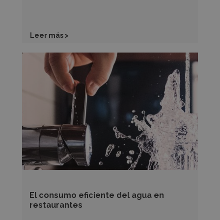
Leer más >
El
consumo
eficiente
del
agua
en
restaurantes
El consumo eficiente del agua en
restaurantes