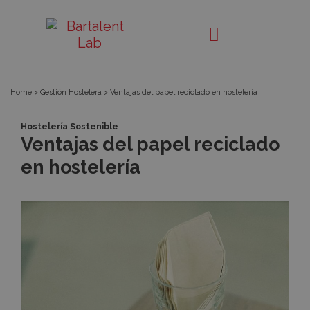
Ventajas
Bartalent
Lab
del
papel
Home
>
Gestión Hostelera
>
Ventajas del papel reciclado en hostelería
reciclado
Hostelería Sostenible
Ventajas del papel reciclado
en
en hostelería
hostelería