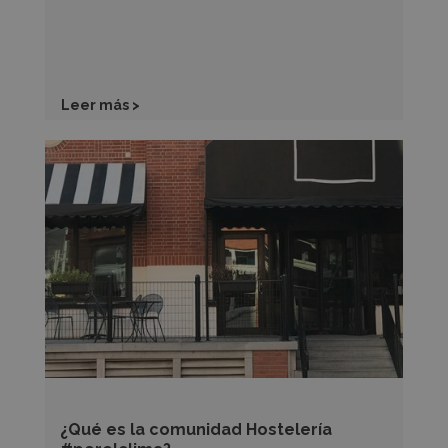
Leer más >
¿Qué
es
la
comunidad
Hostelería
#porelclima?
¿Qué es la comunidad Hostelería