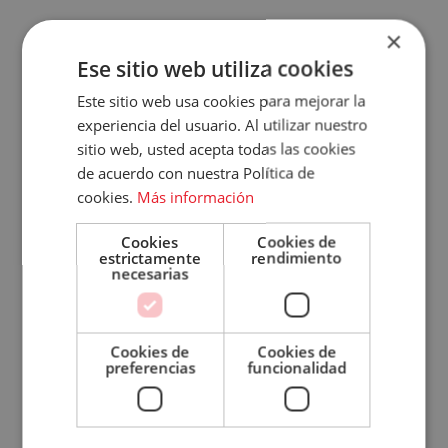
Crea descuentos especiales.
×
Accece
Ese sitio web utiliza cookies
Es interesante
promocionar descuentos
A
Este sitio web usa cookies para mejorar la
para todos los primeros pedidos o en su
experiencia del usuario. Al utilizar nuestro
Tu
defecto, para aquellos que pidan a domicilio-
sitio web, usted acepta todas las cookies
para llevar. De esta manera incentivará a los
de acuerdo con nuestra Política de
Cuenta
cookies.
Más información
potenciales clientes o clientes dudosos a
Email
pedir a nuestro bar o restaurante a cambio
Cookies
Cookies de
de ese beneficio en forma de descuento.
estrictamente
rendimiento
Contraseña
necesarias
Facebook, Instagram y Google Ads.
Cookies de
Cookies de
Invertir en este tipo de acciones dará mayor
¿Has olvidado tu contraseña?
preferencias
funcionalidad
visibilidad
a tu negocio y ayudará a captar a
Recordar
sesión
un mayor número de personas que aún no te
conocen.
ACCEDER