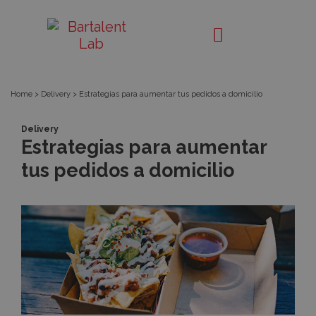
Estrategias
Bartalent
Lab
para
aumentar
Home
>
Delivery
>
Estrategias para aumentar tus pedidos a domicilio
tus
Delivery
Estrategias para aumentar
pedidos
tus pedidos a domicilio
a
domicilio