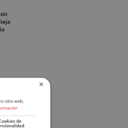
sin
leja
io
×
ro sitio web,
ormación
Cookies de
uncionalidad