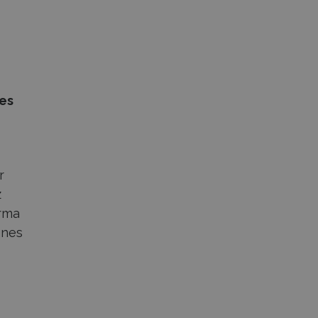
 es
r
z
orma
ones