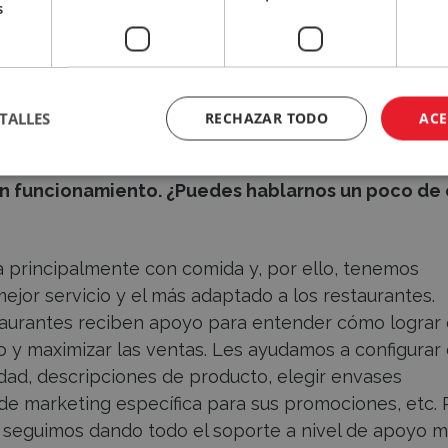
s
ctor que nos están viendo hoy se han planteado
nte o su establecimiento en el mundo del delivery
tengo entendido que incluso disponéis, durante la
TALLES
RECHAZAR TODO
ACE
 equipo que orienta, a través de un asesoramiento
 optimización de los menús, los ratios de apertu
en funcionamiento. ¿Puedes hablarnos un poco de
 principalmente con comida y, por ello, tenemos
jor servicio y el más adaptado a los restaurantes.
taurantes reciben apoyo para entender cómo lograr
io y maximizar las ventas. Les ayudamos a configurar 
lidad, descripciones de producto, elegir envases
 de marketing específica para sus promociones, etc.
n seguimos dando todo el soporte a nivel de apoyo 