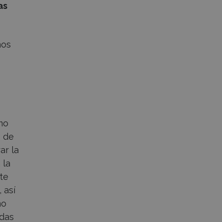
as
mos
mo
s de
ar la
 la
te
 así
mo
adas