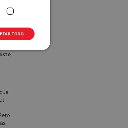
. En
s
PTAR TODO
ra
 este
 que
el
 Pero
más