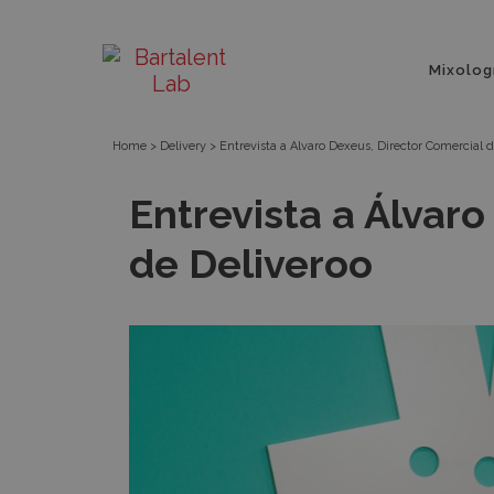
Entrevista
Bartalent
Menú
a
Mixolog
principa
Lab
Álvaro
Home
>
Delivery
>
Entrevista a Álvaro Dexeus, Director Comercial d
Dexeus,
Entrevista a Álvaro
Director
de Deliveroo
Comercial
de
Deliveroo