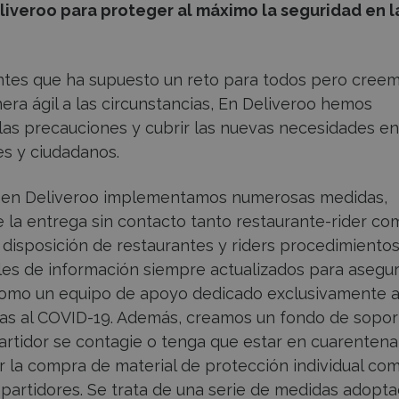
iveroo para proteger al máximo la seguridad en l
ntes que ha supuesto un reto para todos pero cree
a ágil a las circunstancias, En Deliveroo hemos
 las precauciones y cubrir las nuevas necesidades en
s y ciudadanos.
aria en Deliveroo implementamos numerosas medidas,
e la entrega sin contacto tanto restaurante-rider co
 disposición de restaurantes y riders procedimiento
ales de información siempre actualizados para asegur
 como un equipo de apoyo dedicado exclusivamente a
vas al COVID-19. Además, creamos un fondo de sopor
rtidor se contagie o tenga que estar en cuarentena,
la compra de material de protección individual co
epartidores. Se trata de una serie de medidas adopt