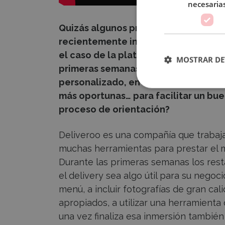
necesaria
Quizás algunos profesionales del se
recientemente introducir su restaura
el caso de la plataforma Deliveroo, 
MOSTRAR DE
primeras semanas de servicio, de un
personalizado, en cuestiones como la
más oportunas… para facilitar un bu
proceso de orientación?
Deliveroo es una compañía que trabaja
muchas herramientas para prestar el me
Durante las primeras semanas los res
el delivery sea algo útil para su negoc
menú, a incluir fotografías de gran ca
apropiados, a utilizar una herramienta
una vez finaliza esa inmersión tambié