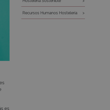
Hostelería Sostenible
Recursos Humanos Hostelería
 es
e
ás es