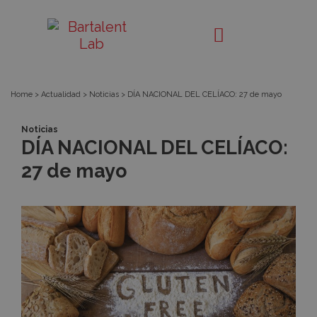
DÍA
Bartalent
Lab
NACIONAL
DEL
Home
>
Actualidad
>
Noticias
>
DÍA NACIONAL DEL CELÍACO: 27 de mayo
CELÍACO:
Noticias
DÍA NACIONAL DEL CELÍACO:
27
27 de mayo
de
mayo