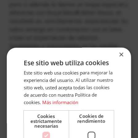
pero si además le damos un toque especial y
diferente con Royal Bliss® Bitter Rosso, el
resultado es, sencillamente, espectacular. Su
sabor amargo en combinación con el Sake,
crean un espectáculo de sabores,
tonalidades e intensidades en las papilas
×
gustativas.
Accece
Ese sitio web utiliza cookies
Para preparar esta bebida deberás
A
Este sitio web usa cookies para mejorar la
remontarte a sus orígenes. Así que toma nota
experiencia del usuario. Al utilizar nuestro
Tu
sitio web, usted acepta todas las cookies
y disfruta.
de acuerdo con nuestra Política de
Cuenta
cookies.
Más información
Ingredientes
Email
Cookies
Cookies de
estrictamente
rendimiento
60 ml de Royal Bliss® Bitter Rosso
Contraseña
necesarias
90 ml de Sake espumoso