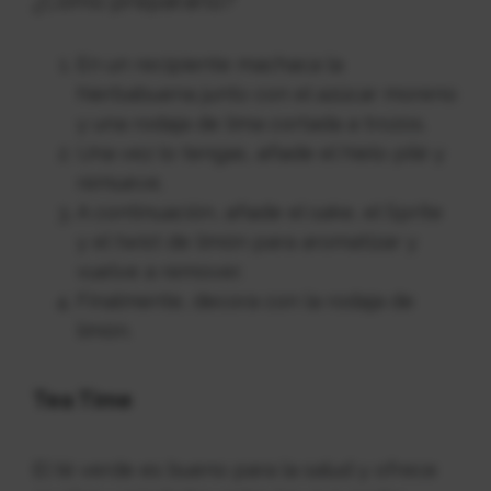
¿Cómo prepararlo?
En un recipiente machaca la
hierbabuena junto con el azúcar moreno
y una rodaja de lima cortada a trozos.
Una vez lo tengas, añade el hielo pilé y
remueve.
A continuación, añade el sake, el Sprite
y el twist de limón para aromatizar y
vuelve a remover.
Finalmente, decora con la rodaja de
limón.
Tea Time
El té verde es bueno para la salud y ofrece