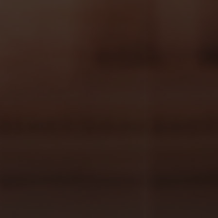
explicarte cuáles son las mejores
bebidas
para acompañar sushi
. Para que puedas
ofrecer a tus clientes un servicio único,
perfecto e inolvidable.
Sake Mojito
La innovación y originalidad es fundamental
en la cocina y, por supuesto, para escoger
una buena bebida con la que acompañar los
diferentes
tipos de sushi
.
¿Y qué mejor forma de hacerlo que
sorprendiendo a tus clientes con dos de las
bebidas más tradicionales que existen? El