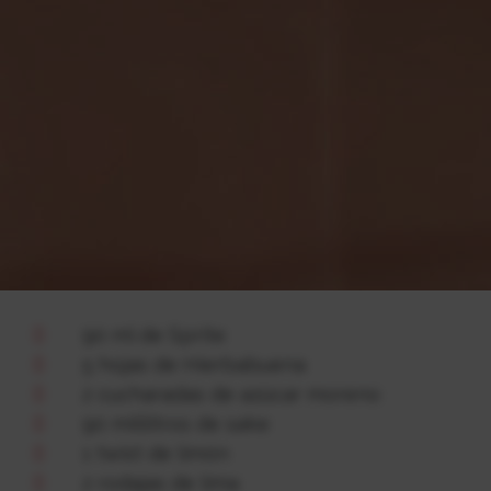
sake y el mojito. El sake es un elemento
clave en la cocina japonesa y el mojito es,
sencillamente, un cóctel perfecto para
cualquier ocasión y comida. Así que, si estás
sirviendo sushi o cocina japonesa, la mezcla
de ambos es la combinación perfecta.
Te explicamos cómo hacerlo:
Ingredientes
90 ml de Sprite
5 hojas de Hierbabuena
2 cucharadas de azúcar moreno
90 mililitros de sake
1 twist de limón
2 rodajas de lima