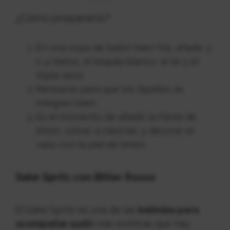
¿Cómo prepararlo?
En una copa de balón bien fría, añade 3
o 4 hielos, el tequila blanco, el té y el
triple seco.
Remueve para que los líquidos se
integren bien.
Es el momento de añadir la Fanta de
limón, volver a mezclar, y decorar el
vaso con la piel de limón.
Sake Spritz con Bitter Rosso
El Sake Spritz es una de las
bebidas para
acompañar sushi
más exóticas que hay,