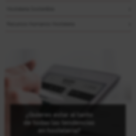
Hostelería Sostenible
Recursos Humanos Hostelería
¿Quieres estar al tanto
de todas las tendencias
en hostelería?