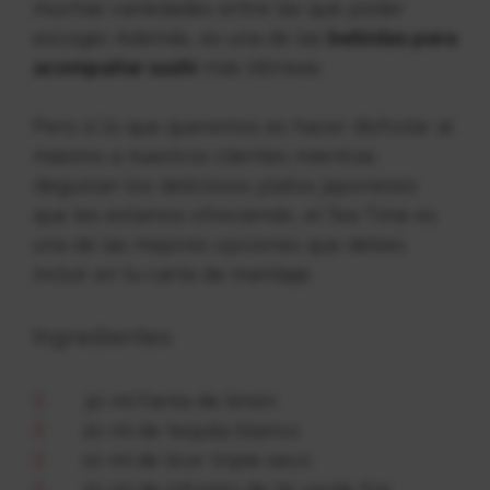
muchas variedades entre las que poder
escoger. Además, es una de las
bebidas para
acompañar sushi
más idóneas.
Pero si lo que queremos es hacer disfrutar al
máximo a nuestros clientes mientras
degustan los deliciosos platos japoneses
que les estamos ofreciendo, el Tea Time es
una de las mejores opciones que debes
incluir en tu carta de maridaje.
Ingredientes
30 ml Fanta de limón
20 ml de tequila blanco
10 ml de licor triple seco
20 ml de infusión de té verde fría