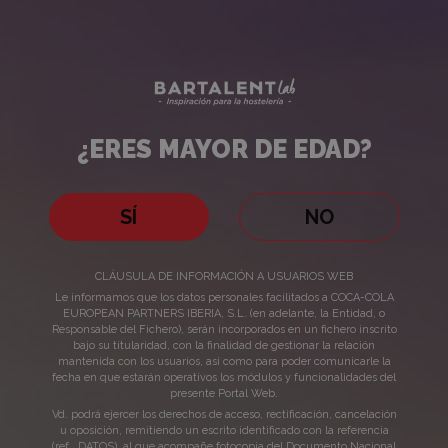
Cócteles
Bartalent
Lab
o
bebidas
¿ERES MAYOR DE EDAD?
para
¿ERES
acompañar
MAYOR
SÍ
NO
DE
sushi
CLÁUSULA DE INFORMACIÓN A USUARIOS WEB
EDAD?
Le informamos que los datos personales facilitados a COCA-COLA
o
EUROPEAN PARTNERS IBERIA, S.L. (en adelante, la Entidad, o
Responsable del Fichero), serán incorporados en un fichero inscrito
bajo su titularidad, con la finalidad de gestionar la relación
Cócteles o bebidas para
comida
mantenida con los usuarios, así como para poder comunicarle la
fecha en que estarán operativos los módulos y funcionalidades del
acompañar sushi o comida
presente Portal Web.
japonesa
Vd. podrá ejercer los derechos de acceso, rectificación, cancelación
japonesa
u oposición, remitiendo un escrito identificado con la referencia
(ref., DATOS), al que acompañe fotocopia del Documento Nacional