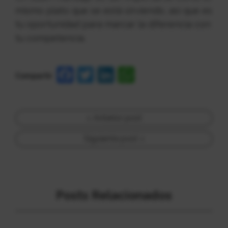
mismo plato que se está sirviendo, así que es
tu oportunidad para marcar la diferencia con
tu competencia.
Facebook
Twitter
LinkedIn
WhatsApp
Compartir
Post
Anterior post
navigation
Siguiente post
Posts Relacionados