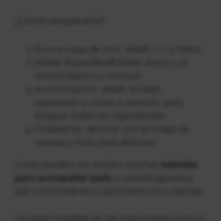
¿Cómo prepararlo?
En una copa de vino, añadir 2 o 3 hielos.
Añadir Royal Bliss® Bitter Rosso y el
vermut blanco y remover.
A continuación, añadir el Sake
espumoso y volver a remover para
integrar todos los ingredientes.
Finalmente, decorar con la rodaja de
naranja y ¡listo para disfrutar!
Como puedes ver, existen muchas
bebidas
para acompañar sushi
y comida japonesa
que sorprenderán y cautivarán a tus clientes.
Un buen maridaje es tan importante como el