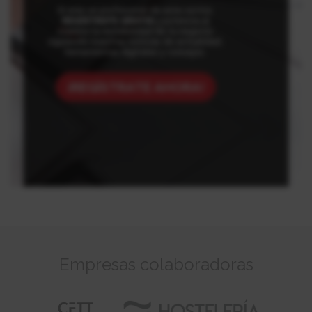
Si eres un profesional de este sector,
REGÍSTRATE GRATIS
y potencia al
máximo la rentabilidad de tu negocio
siguiendo nuestras noticias de actualidad,
herramientas digitales y consejos.
¡REGÍSTRATE AHORA!
Empresas colaboradoras