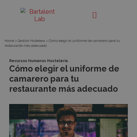
Cómo
Bartalent
Lab
elegir
el
Home
>
Gestión Hostelera
>
Cómo elegir el uniforme de camarero para tu
restaurante más adecuado
uniforme
Recursos Humanos Hostelería
de
Cómo elegir el uniforme de
camarero para tu
camarero
restaurante más adecuado
para
tu
restaurante