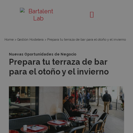
Prepara
Bartalent
Lab
tu
terraza
Home
>
Gestión Hostelera
>
Prepara tu terraza de bar para el otoño y el invierno
de
Nuevas Oportunidades de Negocio
Prepara tu terraza de bar
bar
para el otoño y el invierno
para
el
otoño
y