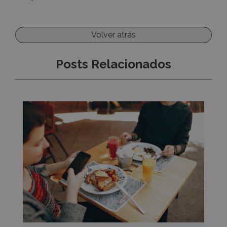
Volver atrás
Posts Relacionados
Soluciones
digitales
para
mejorar
el
servicio
en
terrazas