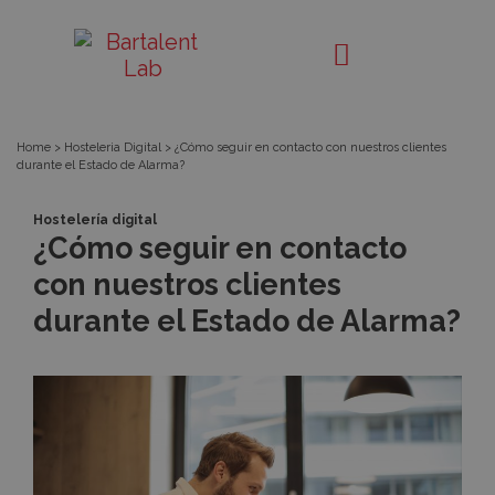
¿Cómo
Bartalent
Lab
seguir
en
Home
>
Hosteleria Digital
>
¿Cómo seguir en contacto con nuestros clientes
durante el Estado de Alarma?
contacto
Hostelería digital
con
¿Cómo seguir en contacto
con nuestros clientes
nuestros
durante el Estado de Alarma?
clientes
durante
el