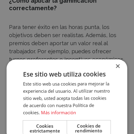
¿Cómo aplicar la gamificación
correctamente?
Para tener éxito en las horas punta, los
objetivos deben ser realistas. Además, los
premios deben aportar un valor real al
trabajador. Por ejemplo, puedes ofrecer
turnos preferentes o incentivos económicos.
×
En definitiva, no se trata solo de ganar. Lo
Accece
Ese sitio web utiliza cookies
importante es sentir que el talento se
A
reconoce de forma dinámica.
Este sitio web usa cookies para mejorar la
experiencia del usuario. Al utilizar nuestro
Tu
sitio web, usted acepta todas las cookies
Conclusión
de acuerdo con nuestra Política de
Cuenta
cookies.
Más información
Email
Retener el talento requiere mucha
Cookies
Cookies de
creatividad en un mercado tan competitivo.
estrictamente
rendimiento