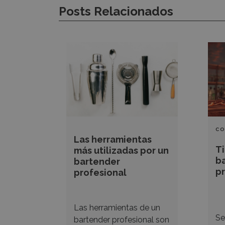
Posts Relacionados
Las
Tip
herramientas
par
más
ser
utilizadas
un
por
bar
un
pro
bartender
CO
Las herramientas
BA
profesional
Ti
más utilizadas por un
SA
b
bartender
p
profesional
Las herramientas de un
Se
bartender profesional son