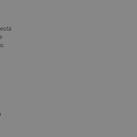
está
e
o.
n