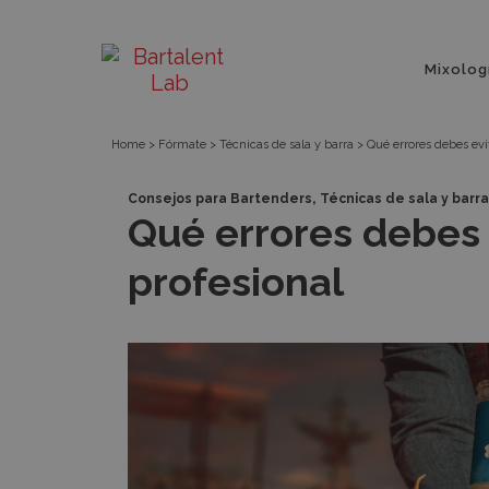
Píldora
Bartalent
Menú
Mixolog
principa
Lab
Home
>
Fórmate
>
Técnicas de sala y barra
>
Qué errores debes evi
,
Consejos para Bartenders
Técnicas de sala y barra
Qué errores debes 
profesional