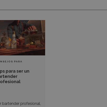
s
a
tender
fesional
NSEJOS PARA
,
RTENDERS
TÉCNICAS DE
ps para ser un
LA Y BARRA
artender
rofesional
r bartender profesional,