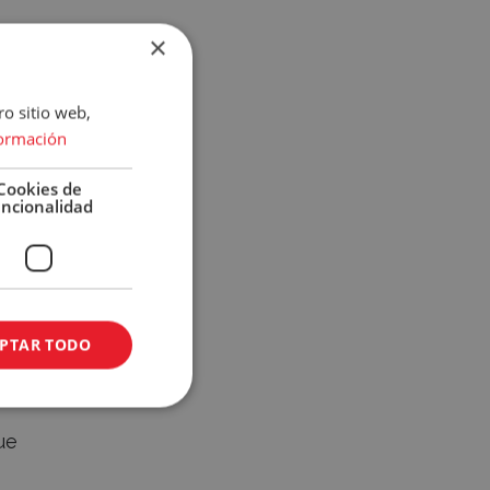
×
ro sitio web,
ormación
Cookies de
uncionalidad
n de
PTAR TODO
ue