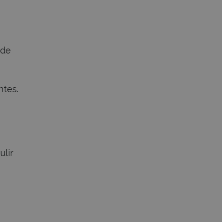
 de
ntes.
ulir