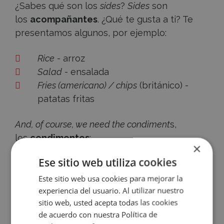
¿Sabes qué son los
sides
?
Sides
son
los
acompañantes
. ¿Qué te gusta a ti? Te
presentamos algunos, por ejemplo:
Rice
- arroz
Salad
- ensalada
Fries (americano) / chips
(británico) -
patatas fritas
And, of course, we need the condiment
s,
los
condimentos
:
×
Accece
Ese sitio web utiliza cookies
Mustard
- mostaza
A
Ketchup
- ketchup
Este sitio web usa cookies para mejorar la
experiencia del usuario. Al utilizar nuestro
Mayo / mayonnaise
- mayonesa
Tu
sitio web, usted acepta todas las cookies
Hold the + condiment
- quiere decir que
de acuerdo con nuestra Política de
Cuenta
no queremos algo