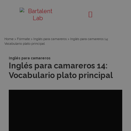
Píldora
Bartalent
Lab
Home
>
Fórmate
>
Inglés para camareros
>
Inglés para camareros 14:
Vocabulario plato principal
Inglés para camareros
Inglés para camareros 14:
Vocabulario plato principal