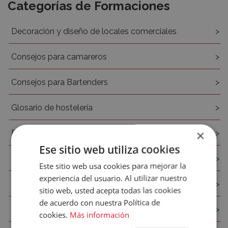
Recursos
Categorías de Formaciones
Decoración y diseño de locales comerciales
Consejos para camareros
Consejos para Bartenders
Glosario de hostelería
×
Protocolo Hostelería
Accece
Ese sitio web utiliza cookies
Consejos para cocineros y chefs
A
Este sitio web usa cookies para mejorar la
experiencia del usuario. Al utilizar nuestro
Tu
Técnicas de sala y barra
sitio web, usted acepta todas las cookies
de acuerdo con nuestra Política de
Cuenta
Inglés para camareros
cookies.
Más información
Email