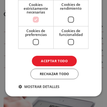
Cookies
Cookies de
estrictamente
rendimiento
Contraseña
necesarias
Categorías de Gestión Hostelera
Nuevas Oportunidades de Negocio
Cookies de
Cookies de
¿Has olvidado tu contraseña?
preferencias
funcionalidad
Gestión de Bares y Restaurantes
Recordar
sesión
Hostelería Sostenible
ACCEDER
ACEPTAR TODO
Recursos Humanos Hostelería
¿No
tienes
RECHAZAR TODO
una
cuenta?,
MOSTRAR DETALLES
Regístrate