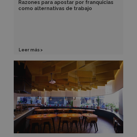
Razones para apostar por franquicias
como alternativas de trabajo
Leer más >
Claves
de
un
espacio
gastronómico
por
Rubén
Picado
y