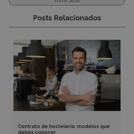
Volver atrás
Posts Relacionados
Contrato
de
hostelería:
modelos
que
debes
conocer
Contrato de hostelería: modelos que
debes conocer