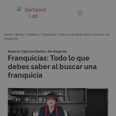
Franquicias:
Bartalent
Lab
Todo
lo
Home
>
Gestión Hostelera
>
Franquicias: Todo lo que debes saber al buscar una
franquicia
que
Nuevas Oportunidades de Negocio
debes
Franquicias: Todo lo que
debes saber al buscar una
saber
franquicia
al
buscar
una