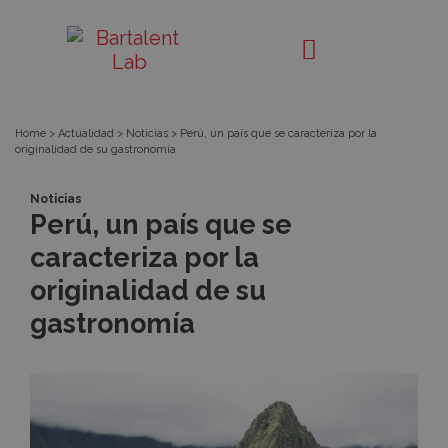
Perú,
Bartalent
Lab
un
país
Home
>
Actualidad
>
Noticias
>
Perú, un país que se caracteriza por la
originalidad de su gastronomía
que
Noticias
se
Perú, un país que se
caracteriza por la
caracteriza
originalidad de su
por
gastronomía
la
originalidad