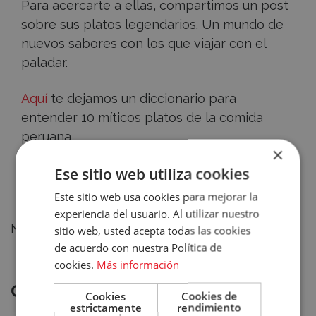
Para acercarte a ellas, compartimos un post
sobre sus platos legendarios. Un mundo de
nuevos sabores con los que viajar con el
paladar.
Aquí
te dejamos un diccionario para
entender 10 míticos platos de la comida
peruana.
×
Accece
Ese sitio web utiliza cookies
Volver atrás
A
Este sitio web usa cookies para mejorar la
experiencia del usuario. Al utilizar nuestro
Tu
No hay posts relacionados
sitio web, usted acepta todas las cookies
de acuerdo con nuestra Política de
Cuenta
cookies.
Más información
Email
Recursos
Categorías de Gestión Hostelera
Cookies
Cookies de
estrictamente
rendimiento