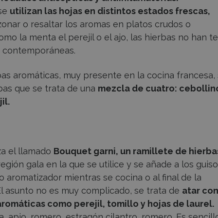
 se
utilizan las hojas en distintos estados frescas,
zonar o resaltar los aromas en platos crudos o
mo la menta el perejil o el ajo, las hierbas no han t
s contemporáneas.
bas aromáticas, muy presente en la cocina francesa,
bas que se trata de una
mezcla de cuatro: cebollin
il.
za el llamado
Bouquet garni, un ramillete de hierba
egión gala en la que se utilice y se añade a los guiso
 aromatizador mientras se cocina o al final de la
 El asunto no es muy complicado, se trata de
atar con
aromáticas como perejil, tomillo y hojas de laurel.
 apio, romero, estragón cilantro, romero. Es sencill