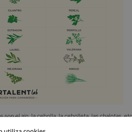
son el ajo, la cebolla, la cebolleta, las chalotas, etc
b utiliza cookies