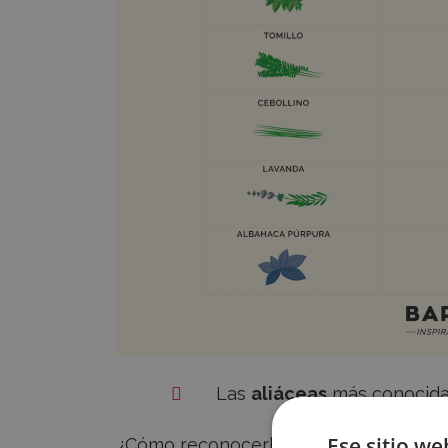
Las
aliáceas
más conocidas 
Ese sitio we
¿Cómo reconocerlas?