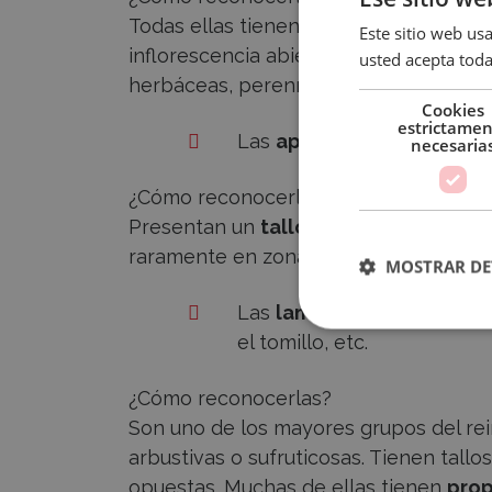
Todas ellas tienen un
olor característ
Este sitio web usa
inflorescencia abierta y en forma de 
usted acepta toda
herbáceas, perennes y bulbosas.
Cookies
estrictame
Las
apiáceas
más populares 
necesaria
¿Cómo reconocerlas?
Presentan un
tallo estirado con una 
raramente en zonas tropicales.
MOSTRAR DE
Las
lamiáceas
más utilizad
el tomillo, etc.
¿Cómo reconocerlas?
Son uno de los mayores grupos del re
arbustivas o sufruticosas. Tienen tall
opuestas. Muchas de ellas tienen
prop