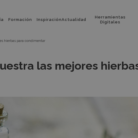
Herramientas
ía
Formación
Inspiración
Actualidad
l
Digitales
res hierbas para condimentar
uestra las mejores hierba