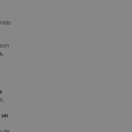
enido
 son
o,
s
s,
 un
o de