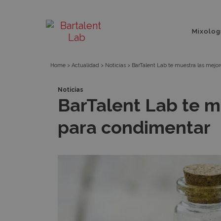
BarTalent
Bartalent
Menú
Lab
Mixolog
principa
Lab
te
Home
>
Actualidad
>
Noticias
>
BarTalent Lab te muestra las mejo
muestra
Noticias
BarTalent Lab te m
las
para condimentar
mejores
hierbas
para
condimentar