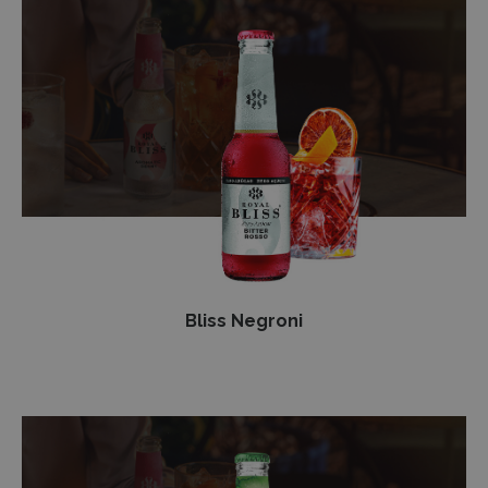
Bliss
Negroni
Bliss Negroni
Spicy
Gintonic