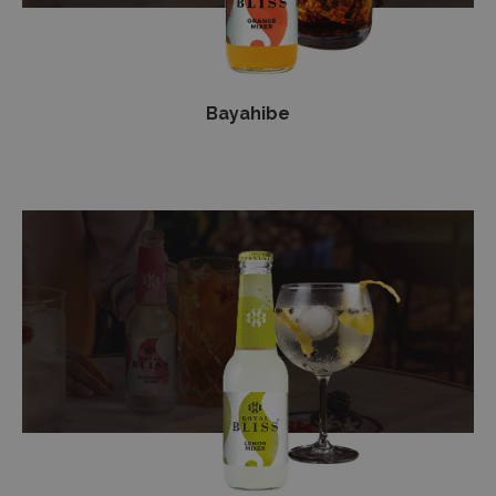
Bayahibe
Gin
Lemon
Sour