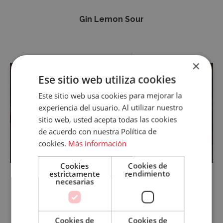
Gin Lemon Sour
×
Tim
Accece
Ese sitio web utiliza cookies
Burton
A
Este sitio web usa cookies para mejorar la
experiencia del usuario. Al utilizar nuestro
Tu
sitio web, usted acepta todas las cookies
de acuerdo con nuestra Política de
Cuenta
cookies.
Más información
Email
Cookies
Cookies de
estrictamente
rendimiento
Contraseña
necesarias
Tim Burton
Cookies de
Cookies de
¿Has olvidado tu contraseña?