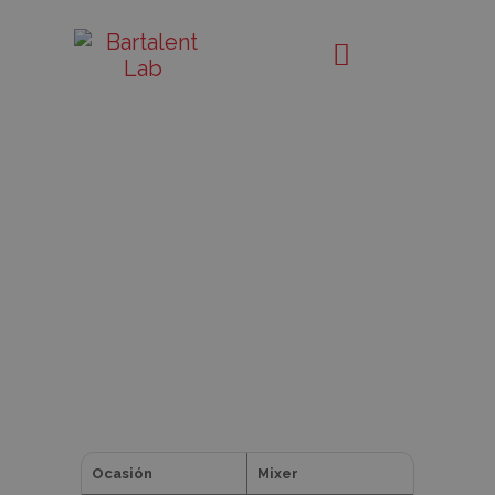
Recetas:
Bartalent
Lab
Recetas
de
Mixología
Ocasión
Mixer