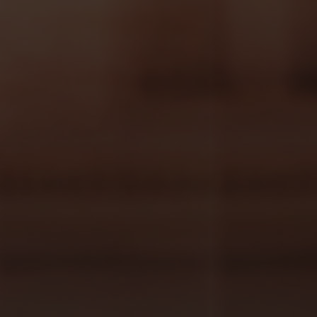
bebidas que no pueden faltar en ninguna
tarde, atrévete a probarlos e incluirlos en tu
carta de bebidas. Y ahora que ya hemos
hecho que te entren ganas de probarlos y
querer saber más, te dejamos las recetas
completas de 3 imprescindibles: Fanta
Margarita, Sprite Blossom y Gin and Juice.
Recetas cocteles clásicos
Fanta Margarita:
Es una combinación de la
Margarita original pero con el toque de Fanta
Limón, esta mezcla aporta un sabor menos
ácido al cóctel:
Ingredientes: