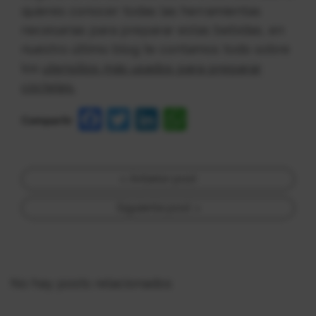
quieres conocer todas las herramientas
necesarias para preparar estas bebidas, en
nuestro último blog te contamos todo sobre
los
utensilios más usados para preparar
cócteles.
Facebook
Twitter
LinkedIn
WhatsApp
Compartir
Post
Anterior post
navigation
Siguiente post
No hay posts relacionados