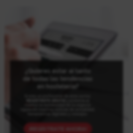
¿Quieres estar al tanto
de todas las tendencias
en hostelería?
Si eres un profesional de este sector,
REGÍSTRATE GRATIS
y potencia al
máximo la rentabilidad de tu negocio
siguiendo nuestras noticias de actualidad,
herramientas digitales y consejos.
¡REGÍSTRATE AHORA!