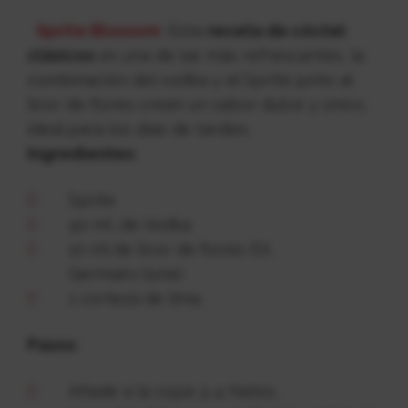
Sprite Blossom:
Esta
receta de cóctel
clásicos
es una de las más refrescantes, la
combinación del vodka y el Sprite junto al
licor de flores crean un sabor dulce y único,
ideal para los días de tardeo.
Ingredientes:
Sprite
40 ml. de Vodka
10 ml de licor de flores (St.
Germain/June)
1 corteza de lima.
Pasos:
Añade a la copa 3-4 hielos,