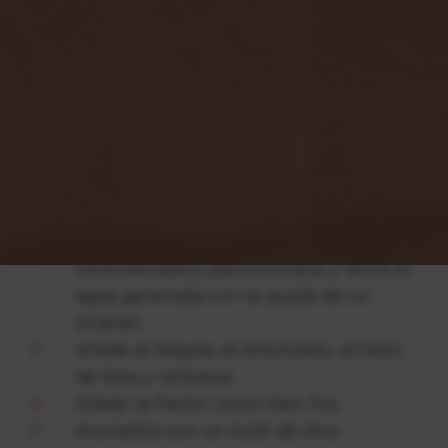
3 o 4 cubos de hielo.
Una Fanta Limón bien fría.
40ml de tequila.
10ml de limoncello.
1 corteza de lima.
1 corteza de naranja
Pasos:
Añade a la copa 3-4 hielos,
removiéndolos para enfriarla y retira el
agua generada con la ayuda de un
strainer.
Añade el tequila, el limoncello, el twist
de lima y remueve
Añade la Fanta Limón bien fría
Aromatiza con un twist de lima