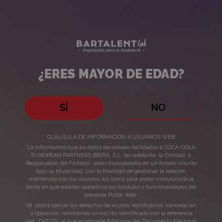
Recetas
Bartalent
Lab
de
cócteles
¿ERES MAYOR DE EDAD?
clásicos
¿ERES
MAYOR
SÍ
NO
DE
CLÁUSULA DE INFORMACIÓN A USUARIOS WEB
EDAD?
Le informamos que los datos personales facilitados a COCA-COLA
EUROPEAN PARTNERS IBERIA, S.L. (en adelante, la Entidad, o
Responsable del Fichero), serán incorporados en un fichero inscrito
bajo su titularidad, con la finalidad de gestionar la relación
mantenida con los usuarios, así como para poder comunicarle la
fecha en que estarán operativos los módulos y funcionalidades del
presente Portal Web.
Vd. podrá ejercer los derechos de acceso, rectificación, cancelación
Recetas de cócteles clásicos
u oposición, remitiendo un escrito identificado con la referencia
(ref., DATOS), al que acompañe fotocopia del Documento Nacional