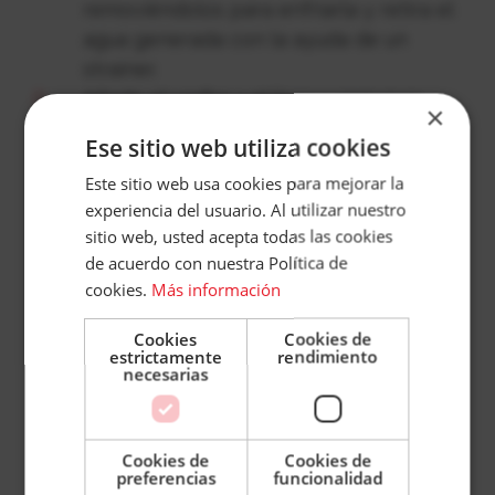
removiéndolos para enfriarla y retira el
agua generada con la ayuda de un
strainer.
Añade el vodka y el licor y remueve
×
Añade la botella de Sprite bien fría
Accece
Ese sitio web utiliza cookies
Aromatiza con un twist de lima
A
Este sitio web usa cookies para mejorar la
experiencia del usuario. Al utilizar nuestro
Gin and Juice:
Para los amantes del Gin
Tu
sitio web, usted acepta todas las cookies
esta bebida en conjunto con la Tónica Nordic
de acuerdo con nuestra Política de
Cuenta
Mist es ideal para los amantes de los
cookies.
Más información
Email
sabores más ácidos, ya que el pomelo aporta
acidez. Esta bebida será tu favorita.
Cookies
Cookies de
estrictamente
rendimiento
Ingredientes:
Contraseña
necesarias
Tónica Nordic Mist
50 ml. de ginebra clásica
Cookies de
Cookies de
¿Has olvidado tu contraseña?
preferencias
funcionalidad
2 golpes de bitter (Peychaud)