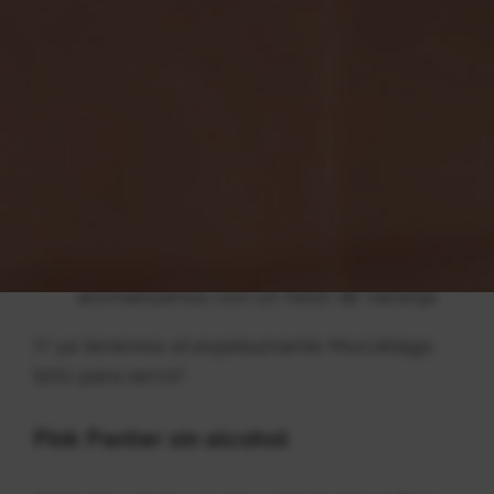
Instrucciones
:
Bordeamos nuestro vaso con un gajo de
pomelo para adherir la sal negra en el
borde.
Añadimos el pomelo y el tequila,
removemos un poco para integrar los
ingredientes y añadimos la Fanta de
Naranja,
Completamos con vodka negro y
aromatizamos con un twist de naranja.
¡Y ya tenemos el espeluznante Murciélago
listo para servir!
Pink Panter sin alcohol