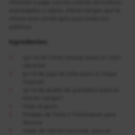
Atrévete a jugar con los colores terroríficos,
anaranjados y rojizos, efecto sangre que te
ofrece este cóctel apto para todos los
públicos.
Ingredientes:
150 ml de Fanta naranja (para un color
vibrante)
50 ml de jugo de piña (para un toque
tropical)
30 ml de jarabe de granadina (para el
efecto “sangre”)
Hielo al gusto
Rodajas de fresa o frambuesas para
decorar
Hojas de menta (opcional, para un