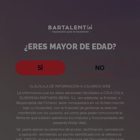
Cócteles
Bartalent
Lab
Terroríficos
con
¿ERES MAYOR DE EDAD?
Fanta
¿ERES
para
MAYOR
SÍ
NO
DE
Halloween
CLÁUSULA DE INFORMACIÓN A USUARIOS WEB
EDAD?
Le informamos que los datos personales facilitados a COCA-COLA
EUROPEAN PARTNERS IBERIA, S.L. (en adelante, la Entidad, o
Responsable del Fichero), serán incorporados en un fichero inscrito
bajo su titularidad, con la finalidad de gestionar la relación
Cócteles Terroríficos con
mantenida con los usuarios, así como para poder comunicarle la
fecha en que estarán operativos los módulos y funcionalidades del
Fanta para Halloween
presente Portal Web.
Vd. podrá ejercer los derechos de acceso, rectificación, cancelación
u oposición, remitiendo un escrito identificado con la referencia
(ref., DATOS), al que acompañe fotocopia del Documento Nacional