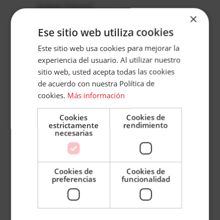
toque fresco)
×
Gominolas de araña o fantasmas para
Accece
Ese sitio web utiliza cookies
decoración (opcional)
A
Este sitio web usa cookies para mejorar la
Instrucciones:
experiencia del usuario. Al utilizar nuestro
Tu
sitio web, usted acepta todas las cookies
Preparar el vaso: Llena un vaso alto o un
de acuerdo con nuestra Política de
Cuenta
cookies.
Más información
frasco de vidrio con hielo al gusto para
Email
darle un toque frío y refrescante.
Cookies
Cookies de
Mezclar los ingredientes:
estrictamente
rendimiento
Contraseña
necesarias
Vierte el jugo de piña en el vaso
sobre el hielo.
Cookies de
Cookies de
Agrega la Fanta y mezcla
¿Has olvidado tu contraseña?
preferencias
funcionalidad
suavemente con una cuchara para
Recordar
sesión
evitar que pierda burbujas.
ACCEDER