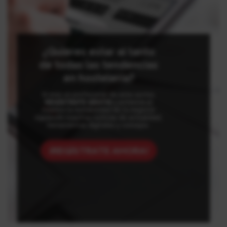
¿Quieres estar al tanto
de todas las tendencias
en hostelería?
Si eres un profesional de este sector,
REGÍSTRATE GRATIS
y potencia al
máximo la rentabilidad de tu negocio
siguiendo nuestras noticias de actualidad,
herramientas digitales y consejos.
¡REGÍSTRATE AHORA!