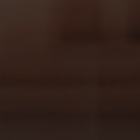
y pomelo con Fanta de Naranja, buscando un
juego visual y de sabores.
Es una versión del
clásico mexicano
La Paloma
y nos llega de
la mano
Manu Iturreg
i, mixólogo y
propietario de
Residence Café
, toda una
referencia en Bilbao.
Ingredientes
:
Sal negra (sal negra para adherir a los
bordes de vaso)
2,5 cl. de zumo de pomelo
5 cl. de tequila
20 cl de Fanta de Naranja
2 cl de vodka Negro