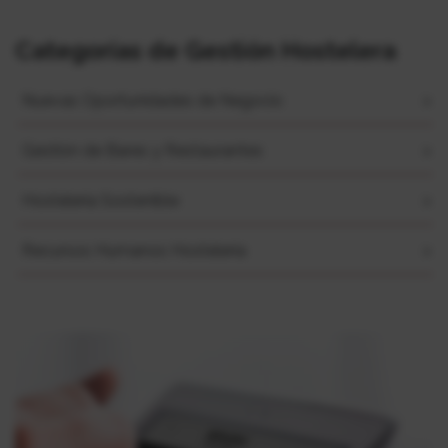
Categorías de Gestión Hostelera
Nuevas Oportunidades de Negocio
Gestión de Bares y Restaurantes
Hostelería Sostenible
Recursos Humanos Hostelería