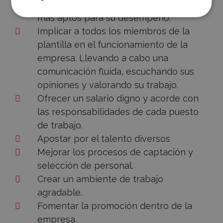
desarrollar su trabajo y serán mucho
más aptos para su desempeño.
Implicar a todos los miembros de la
plantilla en el funcionamiento de la
empresa. Llevando a cabo una
comunicación fluida, escuchando sus
opiniones y valorando su trabajo.
Ofrecer un salario digno y acorde con
las responsabilidades de cada puesto
de trabajo.
Apostar por el talento diversos
Mejorar los procesos de captación y
selección de personal.
Crear un ambiente de trabajo
agradable.
Fomentar la promoción dentro de la
empresa.