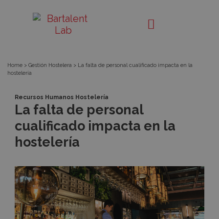
La
Bartalent
Lab
falta
de
Home
>
Gestión Hostelera
>
La falta de personal cualificado impacta en la
hostelería
personal
Recursos Humanos Hostelería
cualificado
La falta de personal
cualificado impacta en la
impacta
hostelería
en
la
hostelería