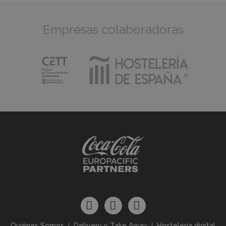
Empresas colaboradoras
Quiénes Somos
Delivery y Take Away
Hostelería digital