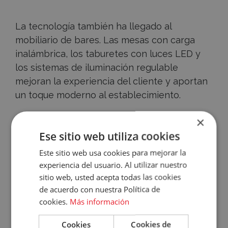
La tecnología también ha llegado al
mobiliario de bares. Las mesas con carga
inalámbrica, los taburetes con luces LED y
los sistemas de iluminación regulable
mejoran la experiencia del cliente y aportan
un toque moderno al establecimiento.
×
5. Muebles de diseño industrial y
Accece
Ese sitio web utiliza cookies
vintage
A
Este sitio web usa cookies para mejorar la
experiencia del usuario. Al utilizar nuestro
Tu
El estilo industrial, con muebles de metal y
sitio web, usted acepta todas las cookies
madera en tonos oscuros, sigue siendo
de acuerdo con nuestra Política de
Cuenta
tendencia. Por otro lado, la estética vintage
cookies.
Más información
Email
con sofás de cuero, mesas retro y detalles
Cookies
Cookies de
en latón aporta un aire nostálgico y