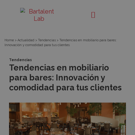
Tendencias
Bartalent
Lab
en
mobiliario
Home
>
Actualidad
>
Tendencias
>
Tendencias en mobiliario para bares:
Innovación y comodidad para tus clientes
para
Tendencias
bares:
Tendencias en mobiliario
para bares: Innovación y
Innovación
comodidad para tus clientes
y
comodidad
para