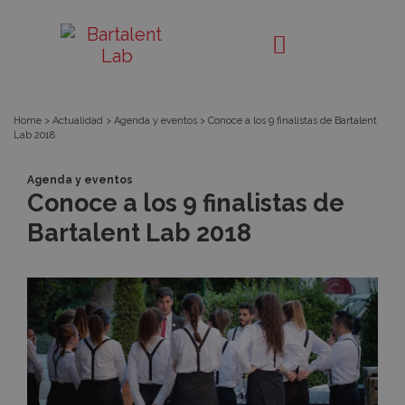
Conoce
Bartalent
Lab
a
los
Home
>
Actualidad
>
Agenda y eventos
>
Conoce a los 9 finalistas de Bartalent
Lab 2018
9
Agenda y eventos
finalistas
Conoce a los 9 finalistas de
Bartalent Lab 2018
de
Bartalent
Lab
2018