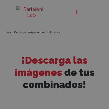
Descargar
Bartalent
Lab
imágenes
de
Home
>
Descargar imágenes de combinados
combinados
¡Descarga las
imágenes
de tus
combinados!