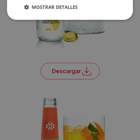
cuenta?,
MOSTRAR DETALLES
Regístrate
Descargar