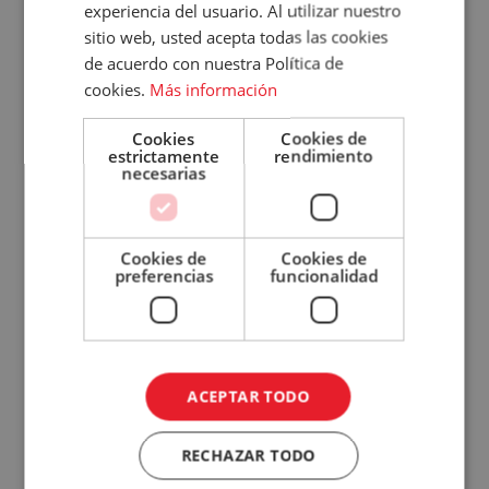
experiencia del usuario. Al utilizar nuestro
Tu
sitio web, usted acepta todas las cookies
de acuerdo con nuestra Política de
Cuenta
cookies.
Más información
Email
Cookies
Cookies de
estrictamente
rendimiento
Contraseña
necesarias
Descargar
Cookies de
Cookies de
¿Has olvidado tu contraseña?
preferencias
funcionalidad
Recordar
sesión
ACCEDER
ACEPTAR TODO
¿No
tienes
RECHAZAR TODO
una