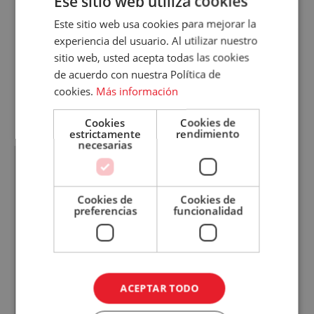
Ese sitio web utiliza cookies
los ingredientes.
A
Este sitio web usa cookies para mejorar la
Añadimos el hielo a la coctelera y volvemos a agitar
experiencia del usuario. Al utilizar nuestro
Tu
sitio web, usted acepta todas las cookies
para enfriar el contenido.
de acuerdo con nuestra Política de
Cuenta
Servimos y terminamos la receta con Royal Bliss
cookies.
Más información
Email
Crisp Soda.
Cookies
Cookies de
estrictamente
rendimiento
Contraseña
necesarias
Cookies de
Cookies de
¿Has olvidado tu contraseña?
preferencias
funcionalidad
Recordar
sesión
ACCEDER
ACEPTAR TODO
¿No